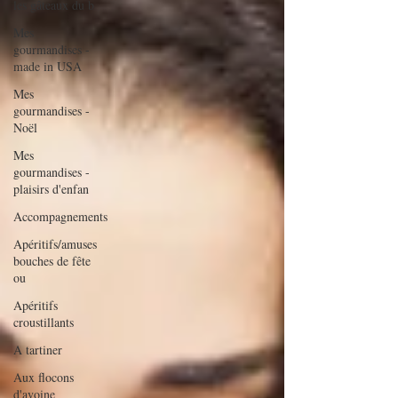
les gâteaux du b
Mes
gourmandises -
made in USA
Mes
gourmandises -
Noël
Mes
gourmandises -
plaisirs d'enfan
Accompagnements
Apéritifs/amuses
bouches de fête
ou
Apéritifs
croustillants
A tartiner
Aux flocons
d'avoine