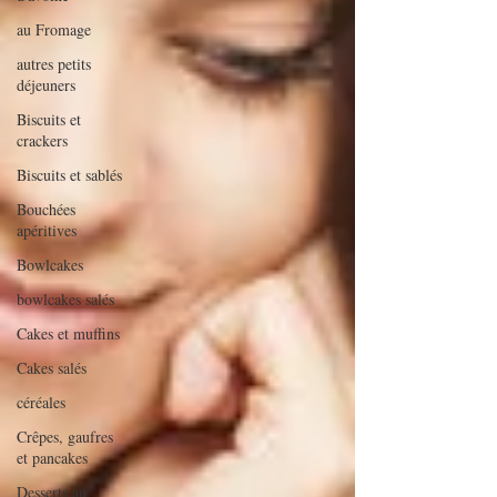
au Fromage
autres petits
déjeuners
Biscuits et
crackers
Biscuits et sablés
Bouchées
apéritives
Bowlcakes
bowlcakes salés
Cakes et muffins
Cakes salés
céréales
Crêpes, gaufres
et pancakes
Desserts au