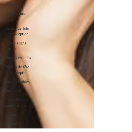
chocolat
Desserts aux
fruits
Dessert de fête
ou d'exception
Desserts sans
lactose
Entrées chaudes
Entrées de fête
ou d'exception
Entrées froides
Entremets
Gaspachos et
soupes froides
Gâteaux
Gratins