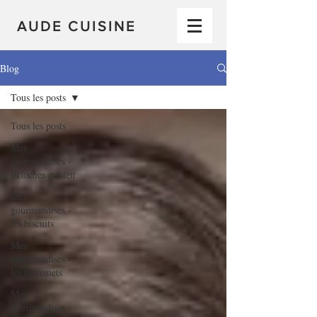
AUDE CUISINE
Blog
Tous les posts
Tous les posts
Mes
gourmandises -
Brioches et vien
Mes
gourmandises -
les biscuits
Mes
gourmandises -
les entremets
Mes
gourmandises -