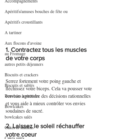
Accompagnements
Apéritifs/amuses bouches de fête ou
Apéritifs croustillants
A tartiner
Aux flocons d'avoine
1. Contractez tous les muscles 
au Fromage
de votre corps
autres petits déjeuners
Biscuits et crackers
Serrez fortement votre poing gauche et 
Biscuits et sablés
fléchissez votre biceps. Cela va pousser vote 
cerveau à prendre des décisions rationnelles 
Bouchées apéritives
et vous aide à mieux contrôler vos envies 
Bowlcakes
soudaines de sucré.
bowlcakes salés
2. Laissez le soleil réchauffer 
Cakes et muffins
votre coeur
Cakes salés