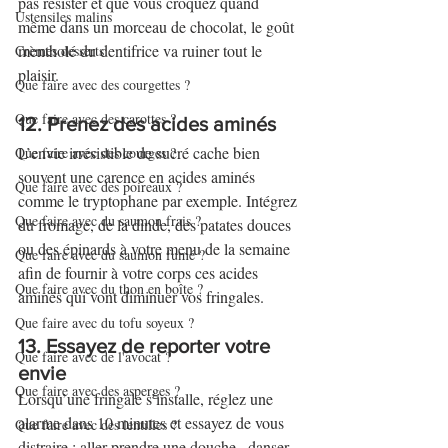
pas résister et que vous croquez quand 
Ustensiles malins
même dans un morceau de chocolat, le goût 
mentholé du dentifrice va ruiner tout le 
Crèmes desserts
plaisir.
Que faire avec des courgettes ?
Que faire avec des carottes ?
12. Prenez des acides aminés
L’envie irrésistible de sucré cache bien 
Que faire avec des courges ?
souvent une carence en acides aminés 
Que faire avec des poireaux ?
comme le tryptophane par exemple. Intégrez 
Que faire avec du saumon frais ?
du fromage, de la dinde, des patates douces 
ou des épinards à votre menu de la semaine 
Que faire avec du saumon fumé ?
afin de fournir à votre corps ces acides 
Que faire avec du thon en boîte ?
aminés qui vont diminuer vos fringales.
Que faire avec du tofu soyeux ?
13. Essayez de reporter votre 
Que faire avec de l'avocat ?
envie
Que faire avec des asperges ?
Lorsqu’une fringale s’installe, réglez une 
alarme dans 10 minutes et essayez de vous 
Que faire avec des lentilles ?
distraire : aller prendre une douche,  danser, 