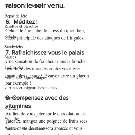
raison le soir venu.
Recettes végétariennes
Repas de fête
6.  Méditez !
Risottos et blésottos
Cela aide à relâcher le stress du quotidien, 
Salades
cause principale des attaques de fringales.
Sandwichs
7. Rafraîchissez-vous le palais
Sauces
Une sensation de fraîcheur dans la bouche 
Tartinables
peut faire des miracles contre vos envies 
insatiables de sucré. Essayez avec un glaçon 
Veloutés/Soupes/Potages
par exemple !
verrines et mignardises sucrées
8. Compensez avec des 
Verrines salées
vitamines
Viandes
Au lieu de vous jeter sur le chocolat ou les 
Volailles
gâteaux, mangez une poignée de fruits secs. 
Votre envie de sucré sera apaisée et vous 
Yaourts et desserts lactés