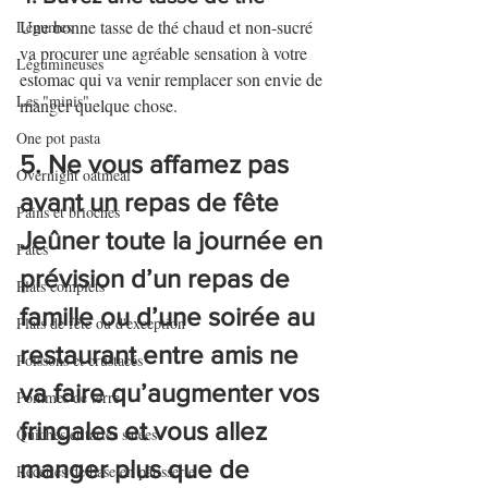
Une bonne tasse de thé chaud et non-sucré 
Légumes
va procurer une agréable sensation à votre 
Légumineuses
estomac qui va venir remplacer son envie de 
Les "minis"
manger quelque chose.
One pot pasta
5. Ne vous affamez pas 
Overnight oatmeal
avant un repas de fête
Pains et brioches
Jeûner toute la journée en 
Pâtes
prévision d’un repas de 
Plats complets
famille ou d’une soirée au 
Plats de fête ou d'exception
restaurant entre amis ne 
Poissons et crustacés
va faire qu’augmenter vos 
Pommes de terre
fringales et vous allez 
Quiches et tartes salées
manger plus que de 
Recettes de base en pâtisserie