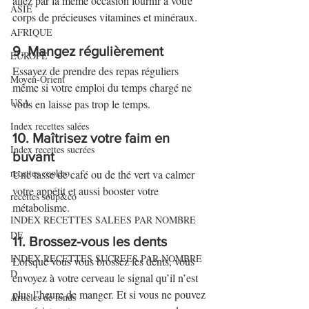
allez par la même occasion fournir à votre 
ASIE
corps de précieuses vitamines et minéraux.
AFRIQUE
9. Mangez régulièrement
EUROPE
Essayez de prendre des repas réguliers 
Moyen-Orient
même si votre emploi du temps chargé ne 
USA
vous en laisse pas trop le temps.
Index recettes salées
10. Maîtrisez votre faim en 
Index recettes sucrées
buvant
recettes cookeo
Une tasse de café ou de thé vert va calmer 
votre appétit et aussi booster votre 
recettes soup&co
métabolisme.
INDEX RECETTES SALEES PAR NOMBRE
DE
11. Brossez-vous les dents
INDEX RECETTES SUCREES PAR NOMBRE
Lorsque vous vous brossez les dents, vous 
D
envoyez à votre cerveau le signal qu’il n’est 
plus l’heure de manger. Et si vous ne pouvez 
Articles de fonds