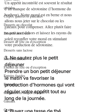
Un appétit incontrôlé est souvent le résultat 
céréales
d’un manque de sérotonine (l’hormone du 
bonheur). Notre moral est en berne et nous 
Crêpes, gaufres et pancakes
allons nous jeter sur le chocolat ou les 
Desserts au chocolat
gâteaux pour compenser. Allez plutôt faire 
un petit tour dehors et laissez les rayons du 
Desserts aux fruits
soleil regonfler votre moral en stimulant 
Dessert de fête ou d'exception
votre production de sérotonine.
Desserts sans lactose
3. Ne sautez plus le petit 
Entrées chaudes
déjeuner
Entrées de fête ou d'exception
Prendre un bon petit déjeuner 
Entrées froides
le matin va favoriser la 
Entremets
production d’hormones qui vont 
réguler votre appétit tout au 
Gaspachos et soupes froides
long de la journée.
Gâteaux
Gratins
4. Buvez une tasse de thé