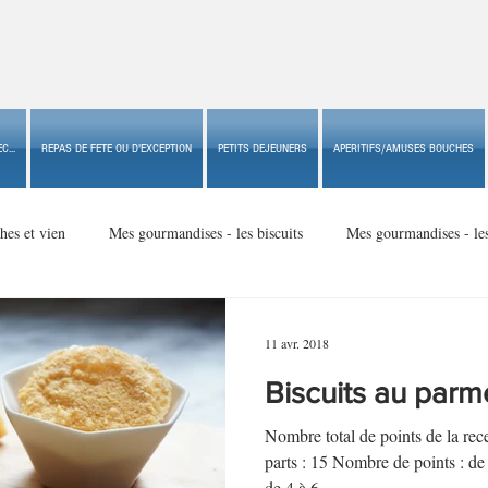
C...
REPAS DE FETE OU D'EXCEPTION
PETITS DEJEUNERS
APERITIFS/AMUSES BOUCHES
hes et vien
Mes gourmandises - les biscuits
Mes gourmandises - le
Mes gourmandises - made in USA
Mes gourmandises - Noël
11 avr. 2018
Biscuits au par
Accompagnements
Apéritifs/amuses bouches de fête ou
Apéritif
Nombre total de points de la r
parts : 15 Nombre de points : d
de 4 à 6...