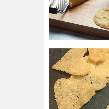
A tartiner
Aux flocons d'avoine
Bouchées apéritives
Bowlcakes
Crêpes, gaufres et pancakes
Desse
Entrées chaudes
Entrées de fête 