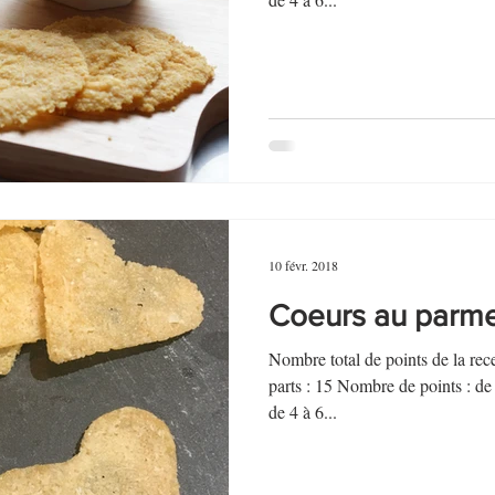
au Fromage
autres petits déjeuners
Biscuits et crackers
bowlcakes salés
Cakes et muffins
Cakes salés
céréales
rts au chocolat
Desserts aux fruits
Dessert de fête ou d'exception
10 févr. 2018
ou d'exception
Entrées froides
Coeurs au parm
Nombre total de points de la r
parts : 15 Nombre de points : d
de 4 à 6...