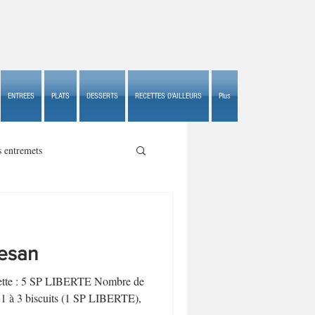
ENTREES
PLATS
DESSERTS
RECETTES D'AILLEURS
Plus
s entremets
mesan
s croustillants
ecette : 5 SP LIBERTE Nombre de
e 1 à 3 biscuits (1 SP LIBERTE),