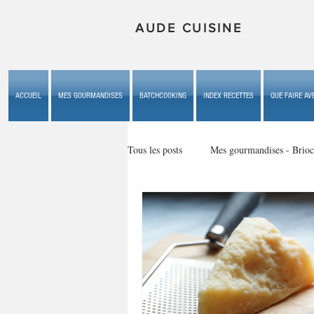
AUDE CUISINE
ACCUEIL
MES GOURMANDISES
BATCHCOOKING
INDEX RECETTES
QUE FAIRE AVE
Tous les posts
Mes gourmandises - Brioc
Mes gourmandises - les gâteaux du b
Mes gourmandises - plaisirs d'enfan