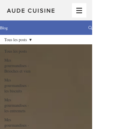
AUDE CUISINE
Blog
Tous les posts
Tous les posts
Mes
gourmandises -
Brioches et vien
Mes
gourmandises -
les biscuits
Mes
gourmandises -
les entremets
Mes
gourmandises -