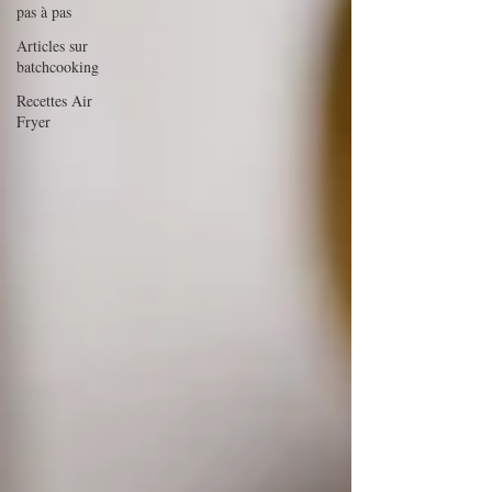
pas à pas
Articles sur
batchcooking
Recettes Air
Fryer