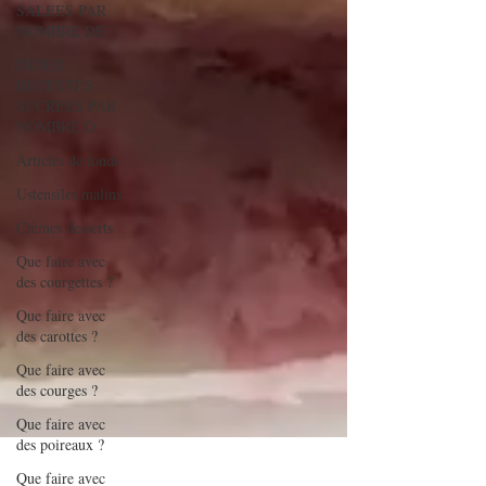
SALEES PAR
NOMBRE DE
INDEX
RECETTES
SUCREES PAR
NOMBRE D
Articles de fonds
Ustensiles malins
Crèmes desserts
Que faire avec
des courgettes ?
Que faire avec
des carottes ?
Que faire avec
des courges ?
Que faire avec
des poireaux ?
Que faire avec