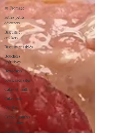
au Fromage
autres petits
déjeuners
Biscuits et
crackers
Biscuits et sablés
Bouchées
apéritives
Bowlcakes
bowlcakes salés
Cakes et muffins
Cakes salés
céréales
Crêpes, gaufres
et pancakes
Desserts au