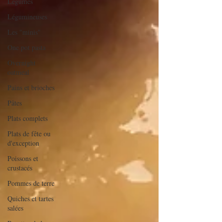
Légumes
Légumineuses
Les "minis"
One pot pasta
Overnight
oatmeal
Pains et brioches
Pâtes
Plats complets
Plats de fête ou
d'exception
Poissons et
crustacés
Pommes de terre
Quiches et tartes
salées