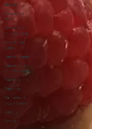
chocolat
Desserts aux
fruits
Dessert de fête
ou d'exception
Desserts sans
lactose
Entrées chaudes
Entrées de fête
ou d'exception
Entrées froides
Entremets
Gaspachos et
soupes froides
Gâteaux
Gratins