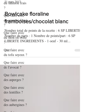
du saumon frais
?
21 mars 2017
Que faire avec
du saumon fumé
Bowlcake floraline
?
framboises/chocolat blanc
Que faire avec
du thon en boîte
Nombre total de points de la recette : 6 SP LIBERTE
?
Nombre de parts : 1 Nombre de points/part : 6 SP
Que faire avec
LIBERTE INGREDIENTS - 1 oeuf - 30 ml...
du tofu soyeux ?
Que faire avec
de l'avocat ?
Que faire avec
des asperges ?
Que faire avec
des lentilles ?
Que faire avec
des aubergines ?