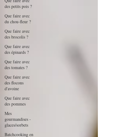
Que faire avec
des petits pois ?
Que faire avec
du chou-fleur ?
Que faire avec
des brocolis ?
Que faire avec
des épinards ?
Que faire avec
des tomates ?
Que faire avec
des flocons
d'avoine
Que faire avec
des pommes
Mes
gourmandises -
glaces/sorbets
Batchcooking en