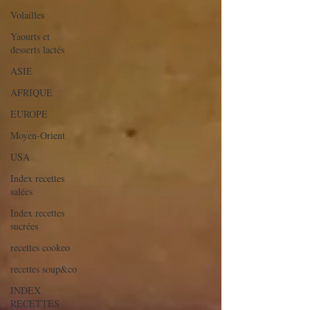
Volailles
Yaourts et
desserts lactés
ASIE
AFRIQUE
EUROPE
Moyen-Orient
USA
Index recettes
salées
Index recettes
sucrées
recettes cookeo
recettes soup&co
INDEX
RECETTES