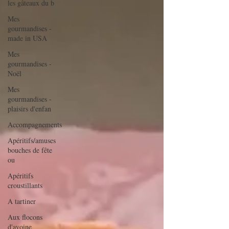
les gâteaux du b
Mes
gourmandises -
made in USA
Mes
gourmandises -
Noël
Mes
gourmandises -
plaisirs d'enfan
Accompagnements
Apéritifs/amuses
bouches de fête
ou
Apéritifs
croustillants
A tartiner
Aux flocons
d'avoine