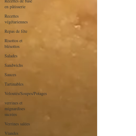
Recettes de base
en pâtisserie
Recettes
végétariennes
Repas de fête
Risottos et
blésottos
Salades
Sandwichs
Sauces
Tartinables
Veloutés/Soupes/Potages
verrines et
mignardises
sucrées
Verrines salées
Viandes