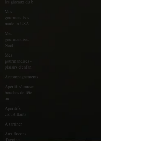
les gâteaux du b
Mes
gourmandises -
made in USA
Mes
gourmandises -
Noël
Mes
gourmandises -
plaisirs d'enfan
Accompagnements
Apéritifs/amuses
bouches de fête
ou
Apéritifs
croustillants
A tartiner
Aux flocons
d'avoine