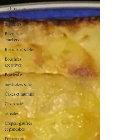
au Fromage
autres petits
déjeuners
Biscuits et
crackers
Biscuits et sablés
Bouchées
apéritives
Bowlcakes
bowlcakes salés
Cakes et muffins
Cakes salés
céréales
Crêpes, gaufres
et pancakes
Desserts au