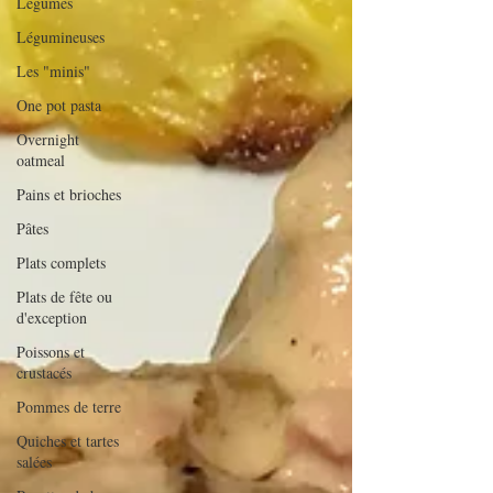
Légumes
Légumineuses
Les "minis"
One pot pasta
Overnight
oatmeal
Pains et brioches
Pâtes
Plats complets
Plats de fête ou
d'exception
Poissons et
crustacés
Pommes de terre
Quiches et tartes
salées