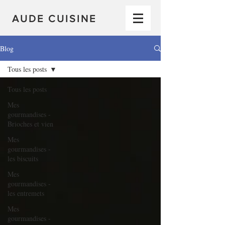
AUDE CUISINE
Blog
Tous les posts
Tous les posts
Mes
gourmandises -
Brioches et vien
Mes
gourmandises -
les biscuits
Mes
gourmandises -
les entremets
Mes
gourmandises -