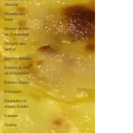
chocolat
Desserts aux
fruits
Dessert de fête
ou d'exception
Desserts sans
lactose
Entrées chaudes
Entrées de fête
ou d'exception
Entrées froides
Entremets
Gaspachos et
soupes froides
Gâteaux
Gratins