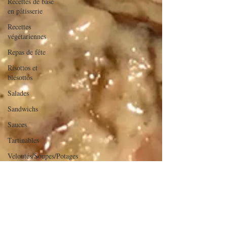
Recettes de base
en pâtisserie
Recettes
végétariennes
Repas de fête
Risottos et
blésottos
Salades
Sandwichs
Sauces
Tartinables
Veloutés/Soupes/Potages
verrines et
mignardises
sucrées
Verrines salées
Viandes