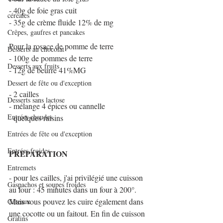
- 40g de foie gras cuit
céréales
- 35g de crème fluide 12% de mg
Crêpes, gaufres et pancakes
Pour la rosace de pomme de terre
Desserts au chocolat
- 100g de pommes de terre
Desserts aux fruits
- 12g de beurre 41%MG
Dessert de fête ou d'exception
- 2 cailles
Desserts sans lactose
- mélange 4 épices ou cannelle
Entrées chaudes
- quelques raisins
Entrées de fête ou d'exception
Entrées froides
PREPARATION
Entremets
- pour les cailles, j'ai privilégié une cuisson 
Gaspachos et soupes froides
au four : 45 minutes dans un four à 200°. 
Mais vous pouvez les cuire également dans 
Gâteaux
une cocotte ou un faitout. En fin de cuisson 
Gratins