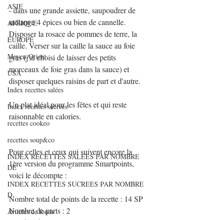
ASIE
- dans une grande assiette, saupoudrer de 
mélange 4 épices ou bien de cannelle. 
AFRIQUE
Disposer la rosace de pommes de terre, la 
EUROPE
caille. Verser sur la caille la sauce au foie 
Moyen-Orient
gras (j'ai choisi de laisser des petits 
morceaux de foie gras dans la sauce) et 
USA
disposer quelques raisins de part et d'autre.
Index recettes salées
Un plat idéal pour les fêtes et qui reste 
Index recettes sucrées
raisonnable en calories.
recettes cookeo
recettes soup&co
Pour celles et ceux qui suivent encore la 
INDEX RECETTES SALEES PAR NOMBRE
1ère version du programme Smartpoints, 
DE
voici le décompte :
INDEX RECETTES SUCREES PAR NOMBRE
D
Nombre total de points de la recette : 14 SP
Nombre de parts : 2
Articles de fonds