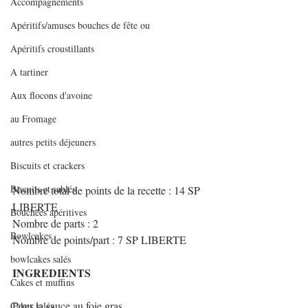
Accompagnements
Apéritifs/amuses bouches de fête ou
Apéritifs croustillants
A tartiner
Aux flocons d'avoine
au Fromage
autres petits déjeuners
Biscuits et crackers
Biscuits et sablés
Nombre total de points de la recette : 14 SP 
LIBERTE
Bouchées apéritives
Nombre de parts : 2
Bowlcakes
Nombre de points/part : 7 SP LIBERTE
bowlcakes salés
INGREDIENTS
Cakes et muffins
Pour la sauce au foie gras 
Cakes salés