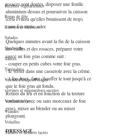
rosaces sont dorées, disposer une feuille 
Recettes végétariennes
aluminium dessus et poursuivre la cuisson 
Repas de fête
(cela évitera qu'elles brunissent de trop).
- une fois cuite, saler. 
Risottos et blésottos
Salades
Quelques minutes avant la fin de la cuisson 
Sandwichs
des cailles et des rosaces, préparer votre 
sauce au foie gras comme suit :
Sauces
- couper en petits cubes votre foie gras.
Tartinables
- le verser dans une casserole avec la crème.
- à feu doux, faire chauffer le tout jusqu'à ce 
Veloutés/Soupes/Potages
que le foie gras ait fondu.
verrines et mignardises sucrées
Retirer du feu et en fonction de la texture 
souhaitée (avec ou sans morceaux de foie 
Verrines salées
gras), mixer au blender ou au mixer 
Viandes
plongeant.
Volailles
DRESSAGE
Yaourts et desserts lactés