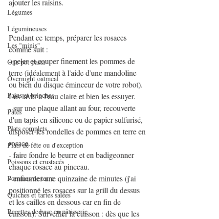
ajouter les raisins.
Légumes
Légumineuses
Pendant ce temps, préparer les rosaces 
Les "minis"
comme suit : 
- peler et couper finement les pommes de 
One pot pasta
terre (idéalement à l'aide d'une mandoline 
Overnight oatmeal
ou bien du disque éminceur de votre robot). 
Pains et brioches
Les laver à l'eau claire et bien les essuyer.
- sur une plaque allant au four, recouverte 
Pâtes
d'un tapis en silicone ou de papier sulfurisé, 
Plats complets
disposer les rondelles de pommes en terre en 
rosace.
Plats de fête ou d'exception
- faire fondre le beurre et en badigeonner 
Poissons et crustacés
chaque rosace au pinceau.
- enfourner une quinzaine de minutes (j'ai 
Pommes de terre
positionné les rosaces sur la grill du dessus 
Quiches et tartes salées
et les cailles en dessous car en fin de 
Recettes de base en pâtisserie
cuisson). Surveiller la cuisson : dès que les 