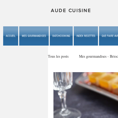
AUDE CUISINE
ACCUEIL
MES GOURMANDISES
BATCHCOOKING
INDEX RECETTES
QUE FAIRE AVE
Tous les posts
Mes gourmandises - Brioc
Mes gourmandises - les gâteaux du b
Mes gourmandises - plaisirs d'enfan