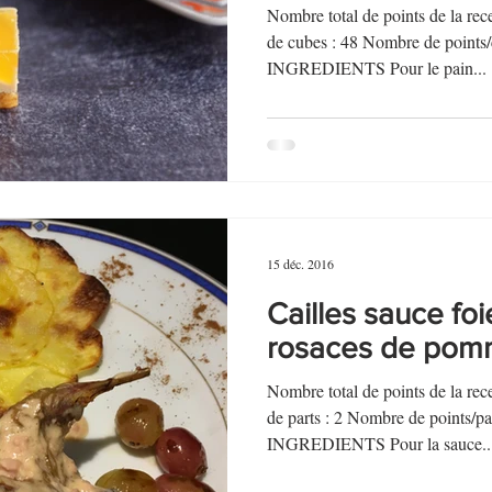
au Fromage
autres petits déjeuners
Biscuits et crackers
Nombre total de points de la r
de cubes : 48 Nombre de point
INGREDIENTS Pour le pain...
bowlcakes salés
Cakes et muffins
Cakes salés
céréales
rts au chocolat
Desserts aux fruits
Dessert de fête ou d'exception
15 déc. 2016
ou d'exception
Entrées froides
Cailles sauce foi
rosaces de pomm
Nombre total de points de la r
de parts : 2 Nombre de points/
INGREDIENTS Pour la sauce..