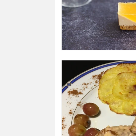
A tartiner
Aux flocons d'avoine
Bouchées apéritives
Bowlcakes
Crêpes, gaufres et pancakes
Desse
Entrées chaudes
Entrées de fête 