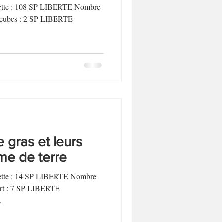
Biscuits et sablés
ecette : 108 SP LIBERTE Nombre
s/cubes : 2 SP LIBERTE
Desserts sans lactose
e gras et leurs
e de terre
ecette : 14 SP LIBERTE Nombre
part : 7 SP LIBERTE
.