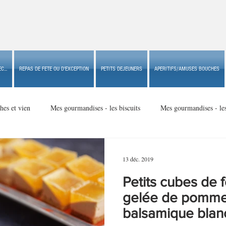
C...
REPAS DE FETE OU D'EXCEPTION
PETITS DEJEUNERS
APERITIFS/AMUSES BOUCHES
hes et vien
Mes gourmandises - les biscuits
Mes gourmandises - le
Mes gourmandises - made in USA
Mes gourmandises - Noël
13 déc. 2019
Petits cubes de f
Accompagnements
Apéritifs/amuses bouches de fête ou
Apéritif
gelée de pommes
balsamique blan