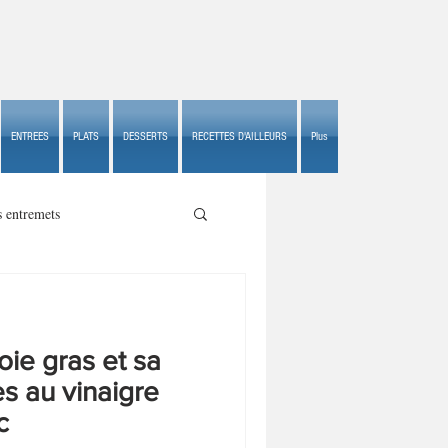
ENTREES
PLATS
DESSERTS
RECETTES D'AILLEURS
Plus
s entremets
oie gras et sa
s croustillants
 au vinaigre
c