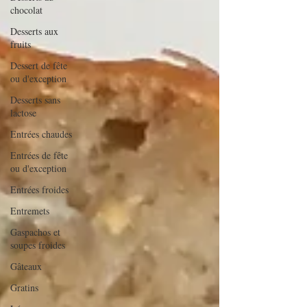
chocolat
Desserts aux
fruits
Dessert de fête
ou d'exception
Desserts sans
lactose
Entrées chaudes
Entrées de fête
ou d'exception
Entrées froides
Entremets
Gaspachos et
soupes froides
Gâteaux
Gratins