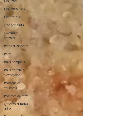
Légumes
Légumineuses
Les "minis"
One pot pasta
Overnight
oatmeal
Pains et brioches
Pâtes
Plats complets
Plats de fête ou
d'exception
Poissons et
crustacés
Pommes de terre
Quiches et tartes
salées