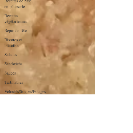
Recettes de base
en pâtisserie
Recettes
végétariennes
Repas de fête
Risottos et
blésottos
Salades
Sandwichs
Sauces
Tartinables
Veloutés/Soupes/Potages
verrines et
mignardises
sucrées
Verrines salées
Viandes