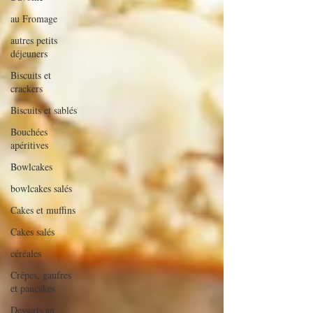
au Fromage
autres petits
déjeuners
Biscuits et
crackers
Biscuits et sablés
Bouchées
apéritives
Bowlcakes
bowlcakes salés
Cakes et muffins
Cakes salés
céréales
Crêpes, gaufres
et pancakes
Desserts au