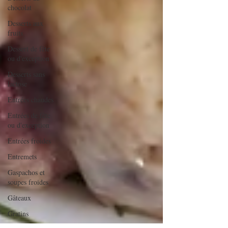
chocolat
Desserts aux
fruits
Dessert de fête
ou d'exception
Desserts sans
lactose
Entrées chaudes
Entrées de fête
ou d'exception
Entrées froides
Entremets
Gaspachos et
soupes froides
Gâteaux
Gratins