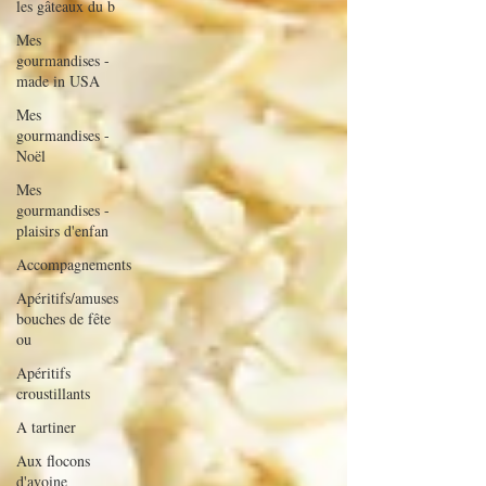
les gâteaux du b
Mes
gourmandises -
made in USA
Mes
gourmandises -
Noël
Mes
gourmandises -
plaisirs d'enfan
Accompagnements
Apéritifs/amuses
bouches de fête
ou
Apéritifs
croustillants
A tartiner
Aux flocons
d'avoine