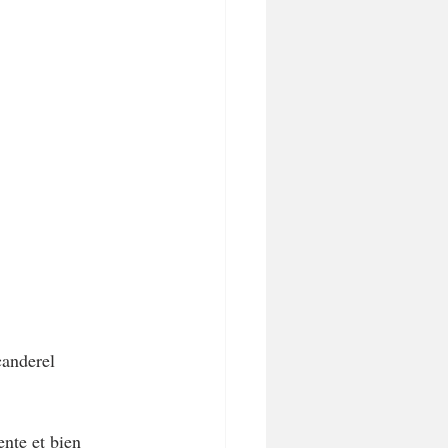
canderel 
ente et bien 