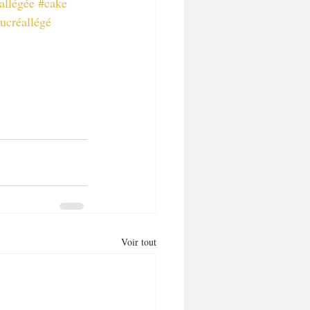
allégée
#cake
ucréallégé
Voir tout