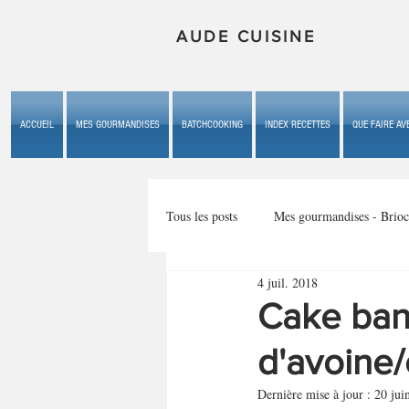
AUDE CUISINE
ACCUEIL
MES GOURMANDISES
BATCHCOOKING
INDEX RECETTES
QUE FAIRE AVE
Tous les posts
Mes gourmandises - Brioc
4 juil. 2018
Mes gourmandises - les gâteaux du b
Cake ban
d'avoine
Mes gourmandises - plaisirs d'enfan
Dernière mise à jour :
20 jui