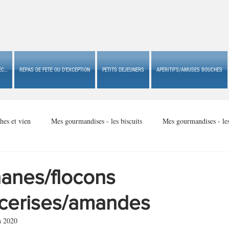
C...
REPAS DE FETE OU D'EXCEPTION
PETITS DEJEUNERS
APERITIFS/AMUSES BOUCHES
hes et vien
Mes gourmandises - les biscuits
Mes gourmandises - le
Mes gourmandises - made in USA
Mes gourmandises - Noël
anes/flocons
/cerises/amandes
Accompagnements
Apéritifs/amuses bouches de fête ou
Apéritif
n 2020