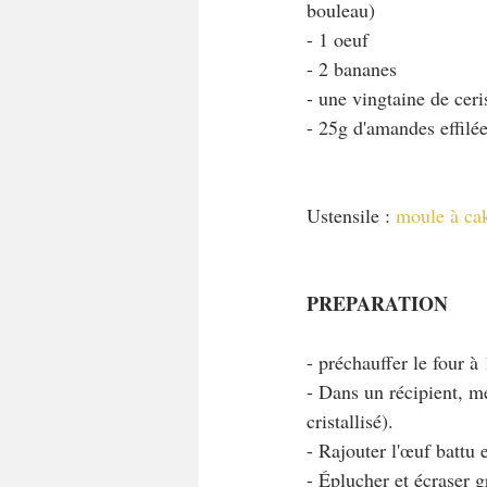
bouleau)
- 1 oeuf
- 2 bananes
- une vingtaine de ceri
- 25g d'amandes effilé
Ustensile : 
moule à ca
PREPARATION
- préchauffer le four à
- Dans un récipient, mé
cristallisé).
- Rajouter l'œuf battu 
- Éplucher et écraser g