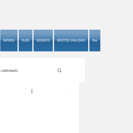
ENTREES
PLATS
DESSERTS
RECETTES D'AILLEURS
Plus
s entremets
s croustillants