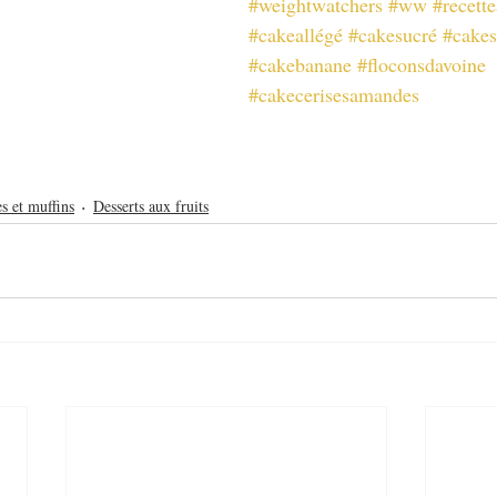
#weightwatchers
#ww
#recette
#cakeallégé
#cakesucré
#cakes
#cakebanane
#floconsdavoine
#cakecerisesamandes
s et muffins
Desserts aux fruits