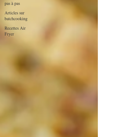
pas à pas
Articles sur
batchcooking
Recettes Air
Fryer