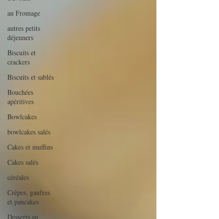
au Fromage
autres petits
déjeuners
Biscuits et
crackers
Biscuits et sablés
Bouchées
apéritives
Bowlcakes
bowlcakes salés
Cakes et muffins
Cakes salés
céréales
Crêpes, gaufres
et pancakes
Desserts au