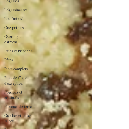
Légumes
Légumineuses
Les "minis"
One pot pasta
Overnight
oatmeal
Pains et brioches
Pâtes
Plats complets
Plats de fête ou
d'exception
Poissons et
crustacés
Pommes de terre
Quiches et tartes
salées