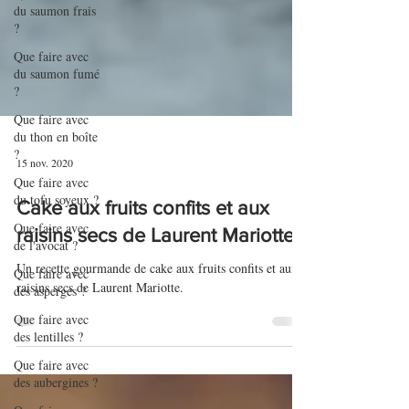
du saumon frais
?
Que faire avec
du saumon fumé
?
Que faire avec
du thon en boîte
?
Que faire avec
du tofu soyeux ?
15 nov. 2020
Que faire avec
de l'avocat ?
Cake aux fruits confits et aux
Que faire avec
raisins secs de Laurent Mariotte
des asperges ?
Un recette gourmande de cake aux fruits confits et aux
Que faire avec
raisins secs de Laurent Mariotte.
des lentilles ?
Que faire avec
des aubergines ?