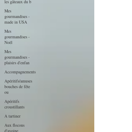
les gâteaux du b
Mes
gourmandises -
made in USA
Mes
gourmandises -
Noël
Mes
gourmandises -
plaisirs d'enfan
Accompagnements
Apéritifs/amuses
bouches de fête
ou
Apéritifs
croustillants
A tartiner
Aux flocons
d'avoine