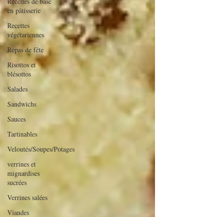
Recettes de base
en pâtisserie
Recettes
végétariennes
Repas de fête
Risottos et
blésottos
Salades
Sandwichs
Sauces
Tartinables
Veloutés/Soupes/Potages
verrines et
mignardises
sucrées
Verrines salées
Viandes