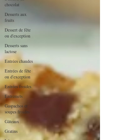
chocolat
Desserts aux
fruits
Dessert de fête
ou d'exception
Desserts sans
lactose
Entrées chaudes
Entrées de fête
ou d'exception
Entrées froides
Entremets
Gaspachos et
soupes froides
Gâteaux
Gratins