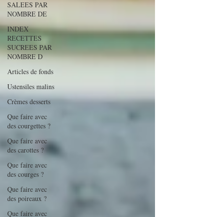
SALEES PAR
NOMBRE DE
INDEX
RECETTES
SUCREES PAR
NOMBRE D
Articles de fonds
Ustensiles malins
Crèmes desserts
Que faire avec
des courgettes ?
Que faire avec
des carottes ?
Que faire avec
des courges ?
Que faire avec
des poireaux ?
Que faire avec