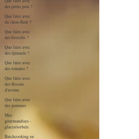
Que faire avec
des petits pois ?
Que faire avec
du chou-fleur ?
Que faire avec
des brocolis ?
Que faire avec
des épinards ?
Que faire avec
des tomates ?
Que faire avec
des flocons
d'avoine
Que faire avec
des pommes
Mes
gourmandises -
glaces/sorbets
Batchcooking en