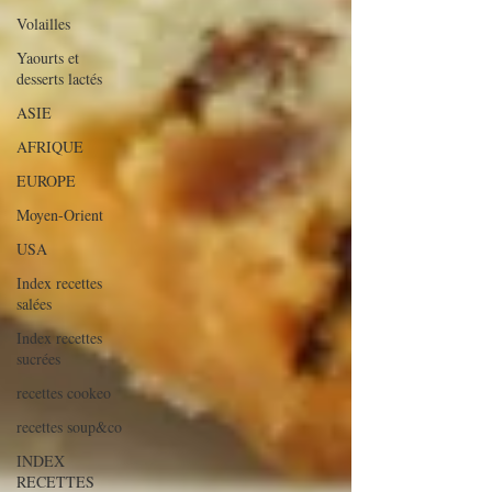
Volailles
Yaourts et
desserts lactés
ASIE
AFRIQUE
EUROPE
Moyen-Orient
USA
Index recettes
salées
Index recettes
sucrées
recettes cookeo
recettes soup&co
INDEX
RECETTES