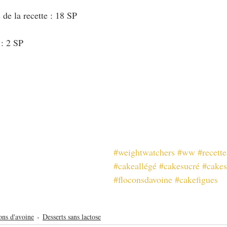
 de la recette : 18 SP
 : 2 SP
#weightwatchers
#ww
#recette
#cakeallégé
#cakesucré
#cakes
#floconsdavoine
#cakefigues
ons d'avoine
Desserts sans lactose