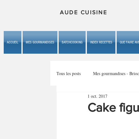
AUDE CUISINE
ACCUEIL
MES GOURMANDISES
BATCHCOOKING
INDEX RECETTES
QUE FAIRE AVE
Tous les posts
Mes gourmandises - Brioc
1 oct. 2017
Mes gourmandises - les gâteaux du b
Cake fig
Mes gourmandises - plaisirs d'enfan