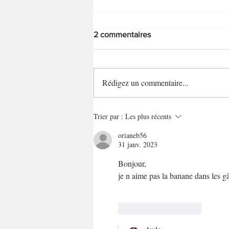
2 commentaires
Rédigez un commentaire...
Barres de céréales "boost"
Trier par :
Les plus récents
orianeb56
31 janv. 2023
Bonjour,
je n aime pas la banane dans les g
J'aime
Répondre