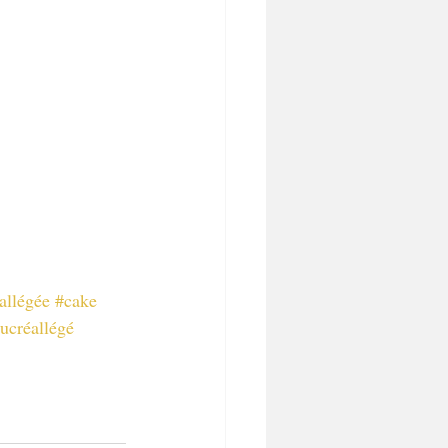
allégée
#cake
ucréallégé