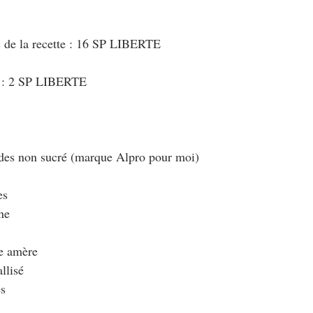
s de la recette : 16 SP LIBERTE
t : 2 SP LIBERTE
ndes non sucré (marque Alpro pour moi)
es
ne
e amère
llisé
es