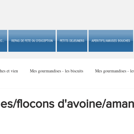
C...
REPAS DE FETE OU D'EXCEPTION
PETITS DEJEUNERS
APERITIFS/AMUSES BOUCHES
hes et vien
Mes gourmandises - les biscuits
Mes gourmandises - le
Mes gourmandises - made in USA
Mes gourmandises - Noël
ues/flocons d'avoine/ama
Accompagnements
Apéritifs/amuses bouches de fête ou
Apéritif