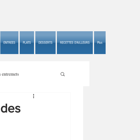
ENTREES
PLATS
DESSERTS
RECETTES D'AILLEURS
Plus
s entremets
ndes
s croustillants