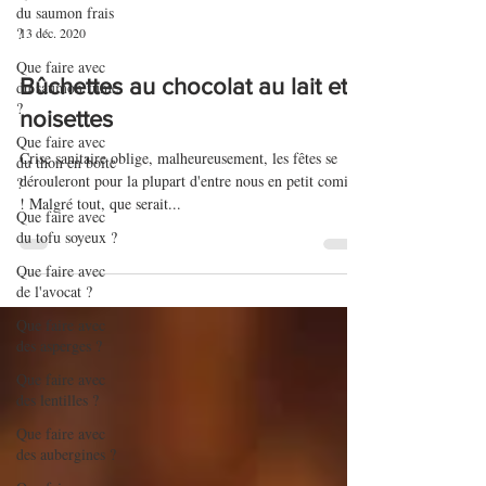
du saumon frais
?
Que faire avec
13 déc. 2020
du saumon fumé
?
Bûchettes au chocolat au lait et
Que faire avec
du thon en boîte
noisettes
?
Crise sanitaire oblige, malheureusement, les fêtes se
Que faire avec
dérouleront pour la plupart d'entre nous en petit comité
du tofu soyeux ?
! Malgré tout, que serait...
Que faire avec
de l'avocat ?
Que faire avec
des asperges ?
Que faire avec
des lentilles ?
Que faire avec
des aubergines ?