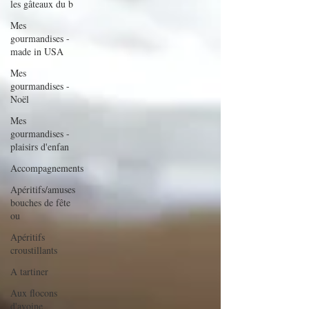
les gâteaux du b
Mes
gourmandises -
made in USA
Mes
gourmandises -
Noël
Mes
gourmandises -
plaisirs d'enfan
Accompagnements
Apéritifs/amuses
bouches de fête
ou
Apéritifs
croustillants
A tartiner
Aux flocons
d'avoine