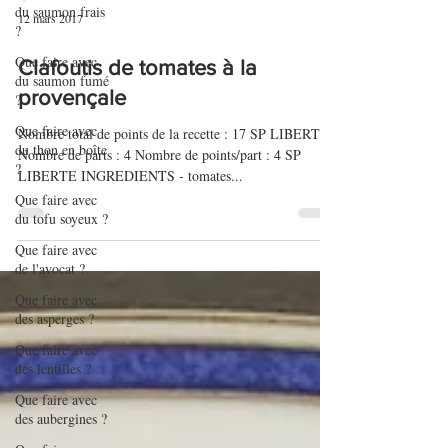
du saumon frais
?
12 mars 2017
Que faire avec
du saumon fumé
?
Clafoutis de tomates à la
Que faire avec
provençale
du thon en boîte
?
Nombre total de points de la recette : 17 SP LIBERTE
Nombre de parts : 4 Nombre de points/part : 4 SP
Que faire avec
LIBERTE INGREDIENTS - tomates...
du tofu soyeux ?
Que faire avec
de l'avocat ?
Que faire avec
des asperges ?
Que faire avec
des lentilles ?
Que faire avec
des aubergines ?