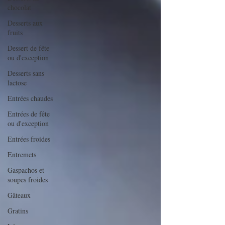
chocolat
Desserts aux
fruits
Dessert de fête
ou d'exception
Desserts sans
lactose
Entrées chaudes
Entrées de fête
ou d'exception
Entrées froides
Entremets
Gaspachos et
soupes froides
Gâteaux
Gratins