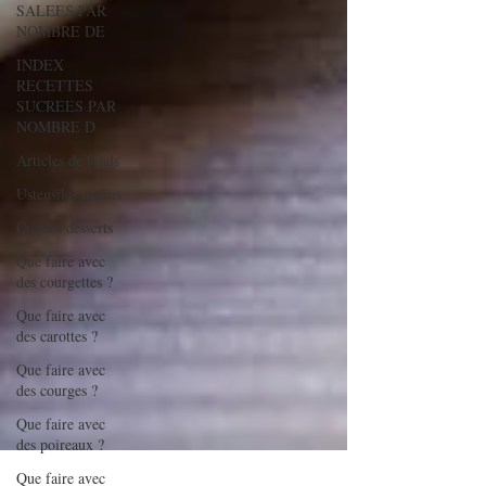
SALEES PAR
NOMBRE DE
INDEX
RECETTES
SUCREES PAR
NOMBRE D
Articles de fonds
Ustensiles malins
Crèmes desserts
Que faire avec
des courgettes ?
Que faire avec
des carottes ?
Que faire avec
des courges ?
Que faire avec
des poireaux ?
Que faire avec