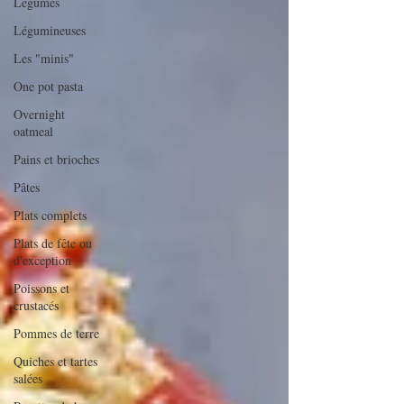
Légumes
Légumineuses
Les "minis"
One pot pasta
Overnight
oatmeal
Pains et brioches
Pâtes
Plats complets
Plats de fête ou
d'exception
Poissons et
crustacés
Pommes de terre
Quiches et tartes
salées