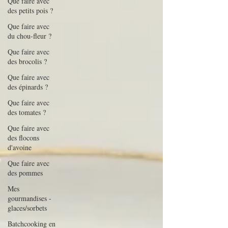
Que faire avec
des petits pois ?
Que faire avec
du chou-fleur ?
Que faire avec
des brocolis ?
Que faire avec
des épinards ?
Que faire avec
des tomates ?
Que faire avec
des flocons
d'avoine
Que faire avec
des pommes
Mes
gourmandises -
glaces/sorbets
Batchcooking en