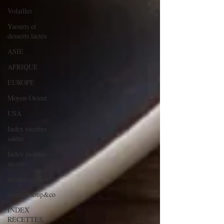
Volailles
Yaourts et
desserts lactés
ASIE
AFRIQUE
EUROPE
Moyen-Orient
USA
Index recettes
salées
Index recettes
sucrées
recettes cookeo
recettes soup&co
INDEX
RECETTES