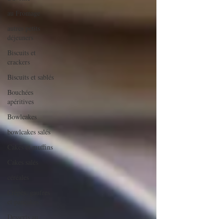
au Fromage
autres petits
déjeuners
Biscuits et
crackers
Biscuits et sablés
Bouchées
apéritives
Bowlcakes
bowlcakes salés
Cakes et muffins
Cakes salés
céréales
Crêpes, gaufres
et pancakes
Desserts au