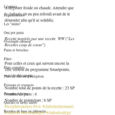
Légumes
A déguster froide ou chaude. Attendre que 
le clafoutis ait un peu refroidi avant de le 
Légumineuses
démouler afin qu'il se solidifie.
Les "minis"
One pot pasta
Recette inspirée par une recette  WW ("Les 
Overnight oatmeal
Recettes coup de coeur")
Pains et brioches
Pâtes
Pour celles et ceux qui suivent encore la 
Plats complets
1ère version du programme Smartpoints, 
voici le décompte :
Plats de fête ou d'exception
Poissons et crustacés
Nombre total de points de la recette : 23 SP
Pommes de terre
Nombre de parts : 4
Nombre de points/part : 6 SP 
Quiches et tartes salées
#weightwatchers
#ww
#clafoutisdetomates
Recettes de base en pâtisserie
#clafoutis
#recetteallégée
#clafoutisallégé