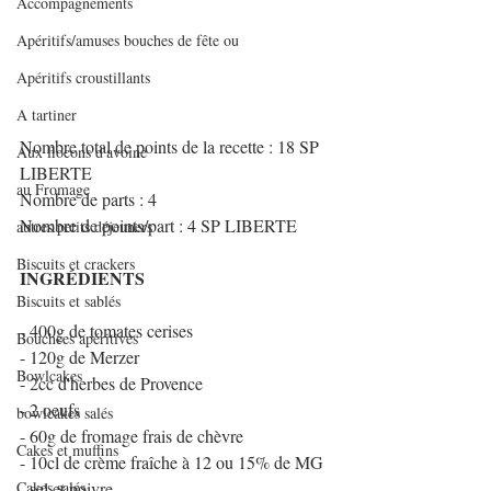
Accompagnements
Apéritifs/amuses bouches de fête ou
Apéritifs croustillants
A tartiner
Nombre total de points de la recette : 18 SP 
Aux flocons d'avoine
LIBERTE
au Fromage
Nombre de parts : 4
Nombre de points/part : 4 SP LIBERTE
autres petits déjeuners
Biscuits et crackers
INGRÉDIENTS
Biscuits et sablés
- 400g de tomates cerises
Bouchées apéritives
- 120g de Merzer
Bowlcakes
- 2cc d'herbes de Provence
- 2 oeufs
bowlcakes salés
- 60g de fromage frais de chèvre
Cakes et muffins
- 10cl de crème fraîche à 12 ou 15% de MG
Cakes salés
- sel et poivre