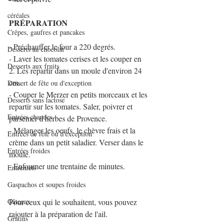
céréales
PRÉPARATION
Crêpes, gaufres et pancakes
- Préchauffer le four a 220 degrés.
Desserts au chocolat
- Laver les tomates cerises et les couper en 
Desserts aux fruits
2. Les repartir dans un moule d'environ 24 
cm.
Dessert de fête ou d'exception
- Couper le Merzer en petits morceaux et les 
Desserts sans lactose
repartir sur les tomates. Saler, poivrer et 
Entrées chaudes
parsemer d'herbes de Provence.
- Mélanger les oeufs, le chèvre frais et la 
Entrées de fête ou d'exception
crème dans un petit saladier. Verser dans le 
Entrées froides
moule.
- Enfourner une trentaine de minutes.
Entremets
Gaspachos et soupes froides
Gâteaux
Pour ceux qui le souhaitent, vous pouvez 
rajouter à la préparation de l'ail.
Gratins