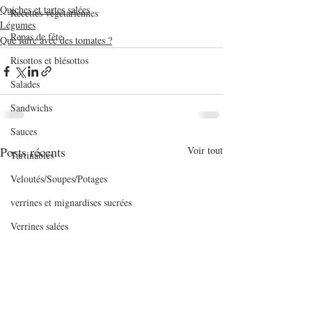
Quiches et tartes salées
Recettes végétariennes
Légumes
Repas de fête
Que faire avec des tomates ?
Risottos et blésottos
Salades
Sandwichs
Sauces
Posts récents
Voir tout
Tartinables
Veloutés/Soupes/Potages
verrines et mignardises sucrées
Verrines salées
Viandes
Volailles
Yaourts et desserts lactés