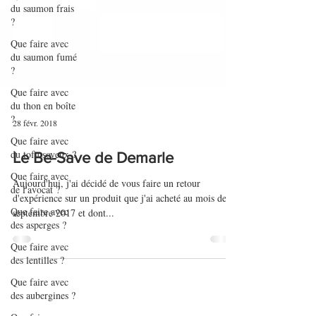
du saumon frais
?
Que faire avec
du saumon fumé
?
Que faire avec
du thon en boîte
?
Que faire avec
28 févr. 2018
du tofu soyeux ?
Que faire avec
Le Be-Save de Demarle
de l'avocat ?
Aujourd'hui, j'ai décidé de vous faire un retour
Que faire avec
d'expérience sur un produit que j'ai acheté au mois de
des asperges ?
septembre 2017 et dont...
Que faire avec
des lentilles ?
Que faire avec
des aubergines ?