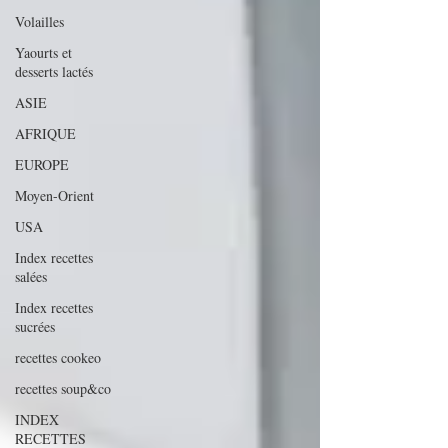
Volailles
Yaourts et
desserts lactés
ASIE
AFRIQUE
EUROPE
Moyen-Orient
USA
Index recettes
salées
Index recettes
sucrées
recettes cookeo
recettes soup&co
INDEX
RECETTES