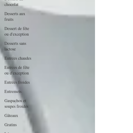
chocolat
Desserts aux
fruits
Dessert de fête
ou d'exception
Desserts sans
lactose
Entrées chaudes
Entrées de fête
ou d'exception
Entrées froides
Entremets
Gaspachos et
soupes froides
Gâteaux
Gratins