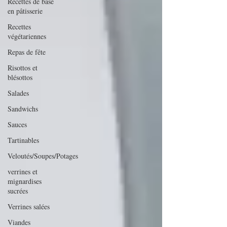
Recettes de base
en pâtisserie
Recettes
végétariennes
Repas de fête
Risottos et
blésottos
Salades
Sandwichs
Sauces
Tartinables
Veloutés/Soupes/Potages
verrines et
mignardises
sucrées
Verrines salées
Viandes