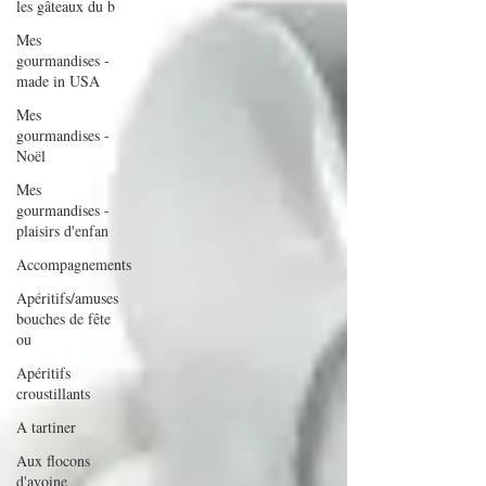
les gâteaux du b
Mes
gourmandises -
made in USA
Mes
gourmandises -
Noël
Mes
gourmandises -
plaisirs d'enfan
Accompagnements
Apéritifs/amuses
bouches de fête
ou
Apéritifs
croustillants
A tartiner
Aux flocons
d'avoine