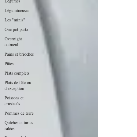
Légumes
Légumineuses
Les "minis"
One pot pasta
Overnight
oatmeal
Pains et brioches
Pâtes
Plats complets
Plats de fête ou
d'exception
Poissons et
crustacés
Pommes de terre
Quiches et tartes
salées