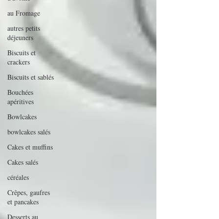
au Fromage
autres petits
déjeuners
Biscuits et
crackers
Biscuits et sablés
Bouchées
apéritives
Bowlcakes
bowlcakes salés
Cakes et muffins
Cakes salés
céréales
Crêpes, gaufres
et pancakes
Desserts au