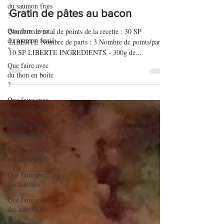
du saumon frais
16 nov. 2016
?
Que faire avec
Gratin de pâtes au bacon
du saumon fumé
?
Nombre de total de points de la recette : 30 SP
LIBERTE Nombre de parts : 3 Nombre de points/part :
Que faire avec
10 SP LIBERTE INGREDIENTS - 300g de...
du thon en boîte
?
Que faire avec
du tofu soyeux ?
Que faire avec
de l'avocat ?
Que faire avec
des asperges ?
Que faire avec
des lentilles ?
Que faire avec
des aubergines ?