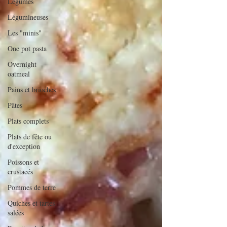
Légumes
Légumineuses
Les "minis"
One pot pasta
Overnight
oatmeal
Pains et brioches
Pâtes
Plats complets
Plats de fête ou
d'exception
Poissons et
crustacés
Pommes de terre
Quiches et tartes
salées