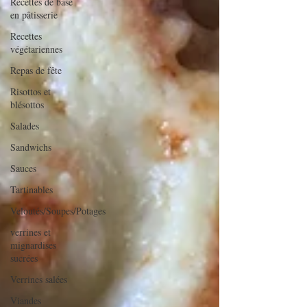
Recettes de base
en pâtisserie
Recettes
végétariennes
Repas de fête
Risottos et
blésottos
Salades
Sandwichs
Sauces
Tartinables
Veloutés/Soupes/Potages
verrines et
mignardises
sucrées
Verrines salées
Viandes