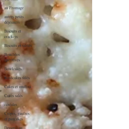
au Fromage
autres petits
déjeuners
Biscuits et
crackers
Biscuits et sablés
Bouchées
apéritives
Bowlcakes
bowlcakes salés
Cakes et muffins
Cakes salés
céréales
Crêpes, gaufres
et pancakes
Desserts au