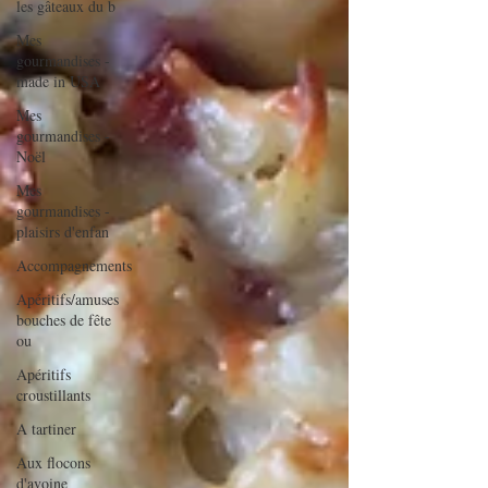
les gâteaux du b
Mes
gourmandises -
made in USA
Mes
gourmandises -
Noël
Mes
gourmandises -
plaisirs d'enfan
Accompagnements
Apéritifs/amuses
bouches de fête
ou
Apéritifs
croustillants
A tartiner
Aux flocons
d'avoine