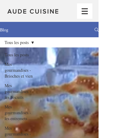
AUDE CUISINE
Blog
Tous les posts
Tous les posts
Mes
gourmandises -
Brioches et vien
Mes
gourmandises -
les biscuits
Mes
gourmandises -
les entremets
Mes
gourmandises -