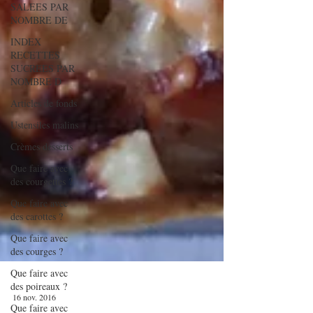
SALEES PAR
NOMBRE DE
INDEX
RECETTES
SUCREES PAR
NOMBRE D
Articles de fonds
Ustensiles malins
Crèmes desserts
Que faire avec
des courgettes ?
Que faire avec
des carottes ?
Que faire avec
des courges ?
Que faire avec
des poireaux ?
Que faire avec