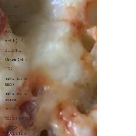
Volailles
Yaourts et
desserts lactés
ASIE
AFRIQUE
EUROPE
Moyen-Orient
USA
Index recettes
salées
Index recettes
sucrées
recettes cookeo
recettes soup&co
INDEX
RECETTES