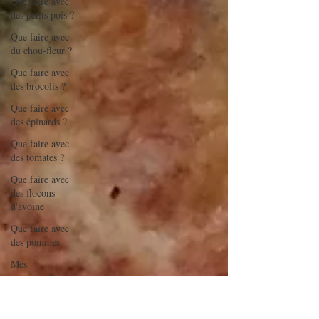
Que faire avec
des petits pois ?
Que faire avec
du chou-fleur ?
Que faire avec
des brocolis ?
Que faire avec
des épinards ?
Que faire avec
des tomates ?
Que faire avec
des flocons
d'avoine
Que faire avec
des pommes
Mes
gourmandises -
glaces/sorbets
Batchcooking en