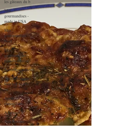
les gâteaux du b
Mes
gourmandises -
made in USA
Mes
gourmandises -
Noël
Mes
gourmandises -
plaisirs d'enfan
Accompagnements
Apéritifs/amuses
bouches de fête
ou
Apéritifs
croustillants
A tartiner
Aux flocons
d'avoine