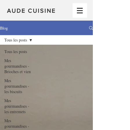
AUDE CUISINE
Blog
Tous les posts
Tous les posts
Mes
gourmandises -
Brioches et vien
Mes
gourmandises -
les biscuits
Mes
gourmandises -
les entremets
Mes
gourmandises -