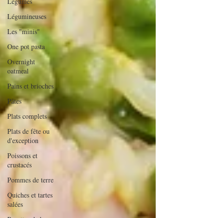
Légumes
Légumineuses
Les "minis"
One pot pasta
Overnight
oatmeal
Pains et brioches
Pâtes
Plats complets
Plats de fête ou
d'exception
Poissons et
crustacés
Pommes de terre
Quiches et tartes
salées