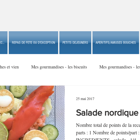
C...
REPAS DE FETE OU D'EXCEPTION
PETITS DEJEUNERS
APERITIFS/AMUSES BOUCHES
hes et vien
Mes gourmandises - les biscuits
Mes gourmandises - le
Mes gourmandises - made in USA
Mes gourmandises - Noël
25 mai 2017
Salade nordique
Accompagnements
Apéritifs/amuses bouches de fête ou
Apéritif
Nombre total de points de la r
parts : 1 Nombre de points/par
INGREDIENTS - salade - 1/4...