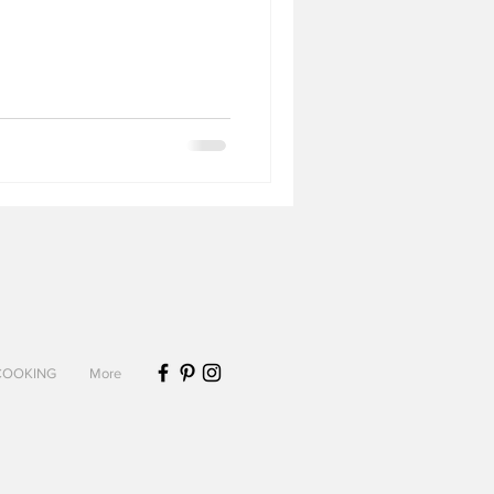
Biscuits et sablés
Desserts sans lactose
COOKING
More