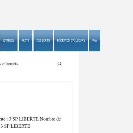
ENTREES
PLATS
DESSERTS
RECETTES D'AILLEURS
Plus
s entremets
s croustillants
ecette : 3 SP LIBERTE Nombre de
t : 3 SP LIBERTE