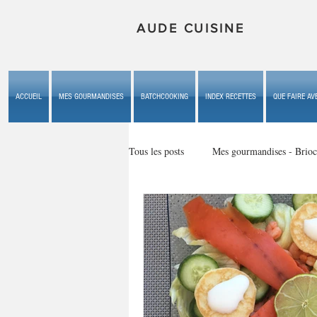
AUDE CUISINE
ACCUEIL
MES GOURMANDISES
BATCHCOOKING
INDEX RECETTES
QUE FAIRE AVE
Tous les posts
Mes gourmandises - Brioc
Mes gourmandises - les gâteaux du b
Mes gourmandises - plaisirs d'enfan