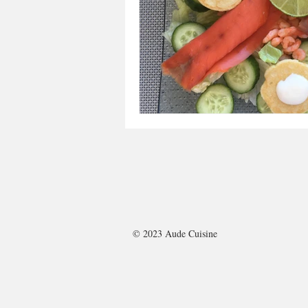
A tartiner
Aux flocons d'avoine
Bouchées apéritives
Bowlcakes
Crêpes, gaufres et pancakes
Desse
Entrées chaudes
Entrées de fête 
© 2023 Aude Cuisine