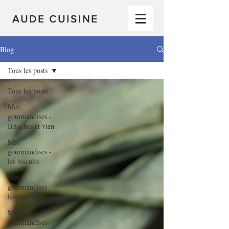
AUDE CUISINE
Blog
Tous les posts
Tous les posts
Mes
gourmandises -
Brioches et vien
Mes
gourmandises -
les biscuits
Mes
gourmandises -
les entremets
Mes
gourmandises -