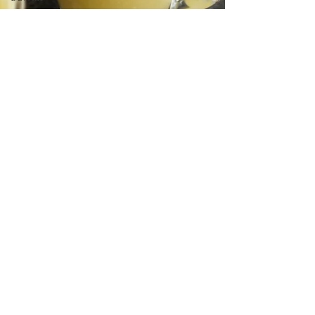
au Fromage
autres petits
déjeuners
Biscuits et
crackers
Biscuits et sablés
Bouchées
apéritives
Bowlcakes
bowlcakes salés
Cakes et muffins
Cakes salés
céréales
Crêpes, gaufres
et pancakes
Desserts au