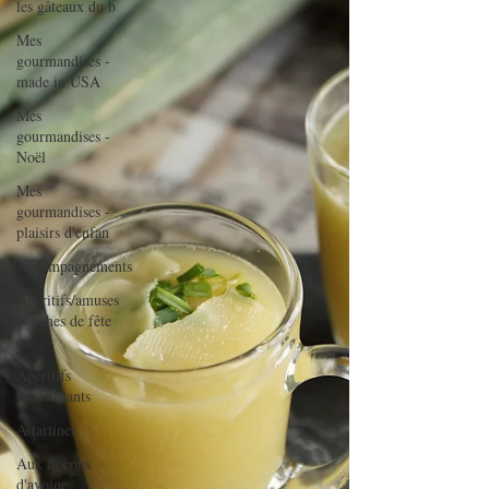
les gâteaux du b
Mes
gourmandises -
made in USA
Mes
gourmandises -
Noël
Mes
gourmandises -
plaisirs d'enfan
Accompagnements
Apéritifs/amuses
bouches de fête
ou
Apéritifs
croustillants
A tartiner
Aux flocons
d'avoine