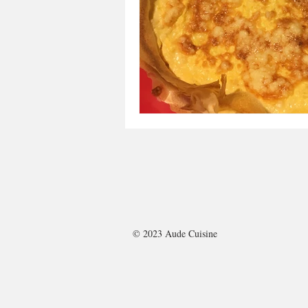
A tartiner
Aux flocons d'avoine
Bouchées apéritives
Bowlcakes
Crêpes, gaufres et pancakes
Desse
Entrées chaudes
Entrées de fête 
© 2023 Aude Cuisine