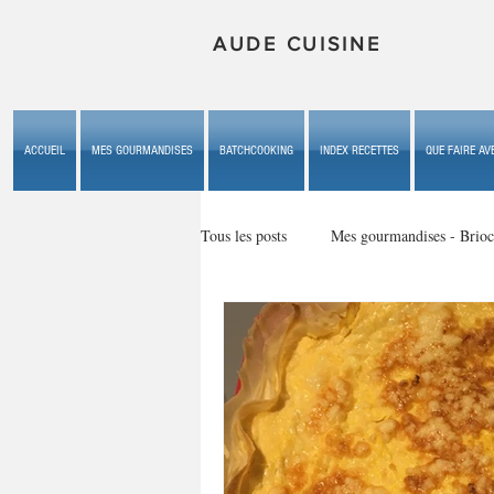
AUDE CUISINE
ACCUEIL
MES GOURMANDISES
BATCHCOOKING
INDEX RECETTES
QUE FAIRE AVE
Tous les posts
Mes gourmandises - Brioc
Mes gourmandises - les gâteaux du b
Mes gourmandises - plaisirs d'enfan