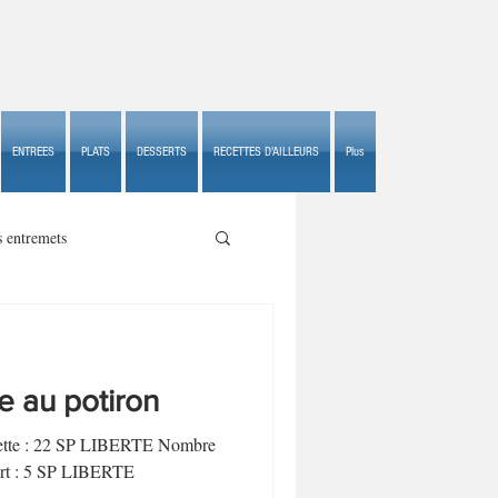
ENTREES
PLATS
DESSERTS
RECETTES D'AILLEURS
Plus
s entremets
te au potiron
s croustillants
ecette : 22 SP LIBERTE Nombre
part : 5 SP LIBERTE
.