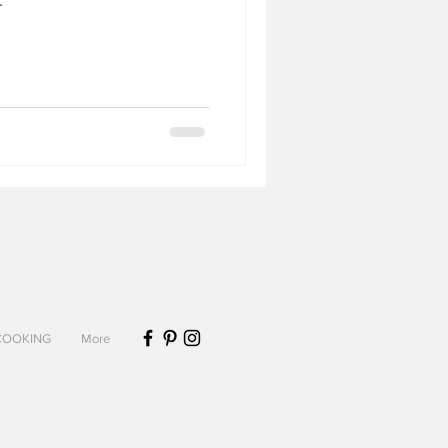
Biscuits et sablés
Desserts sans lactose
COOKING
More