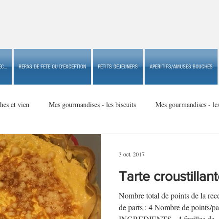
C...
REPAS DE FETE OU D'EXCEPTION
PETITS DEJEUNERS
APERITIFS/AMUSES BOUCHES
hes et vien
Mes gourmandises - les biscuits
Mes gourmandises - le
Mes gourmandises - made in USA
Mes gourmandises - Noël
3 oct. 2017
Tarte croustillan
Accompagnements
Apéritifs/amuses bouches de fête ou
Apéritif
Nombre total de points de la r
de parts : 4 Nombre de points/
INGREDIENTS - 4 feuilles de..