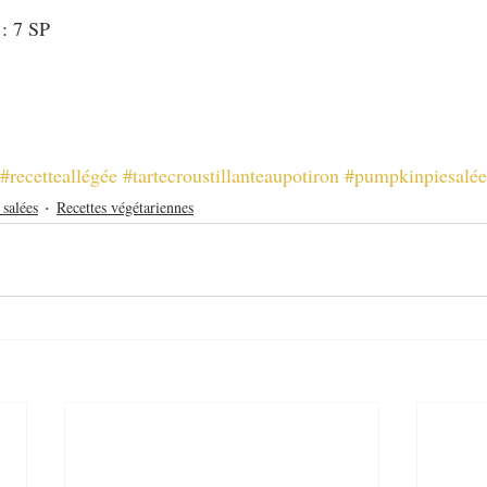
 : 7 SP
#recetteallégée
#tartecroustillanteaupotiron
#pumpkinpiesalée
 salées
Recettes végétariennes