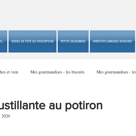
C...
REPAS DE FETE OU D'EXCEPTION
PETITS DEJEUNERS
APERITIFS/AMUSES BOUCHES
hes et vien
Mes gourmandises - les biscuits
Mes gourmandises - le
Mes gourmandises - made in USA
Mes gourmandises - Noël
ustillante au potiron
i 2020
Accompagnements
Apéritifs/amuses bouches de fête ou
Apéritif