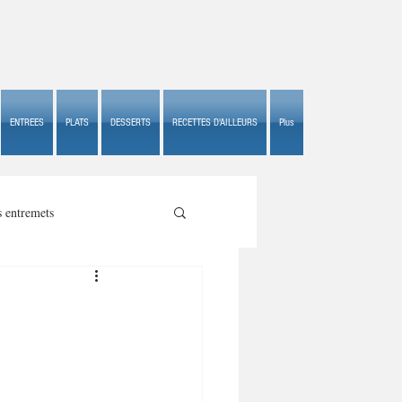
ENTREES
PLATS
DESSERTS
RECETTES D'AILLEURS
Plus
s entremets
s croustillants