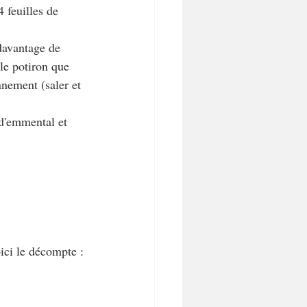
 feuilles de 
 davantage de 
le potiron que 
nnement (saler et 
 d'emmental et 
ici le décompte :