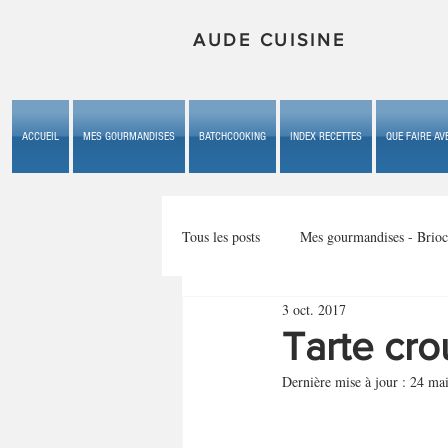
AUDE CUISINE
ACCUEIL
MES GOURMANDISES
BATCHCOOKING
INDEX RECETTES
QUE FAIRE AVE
Tous les posts
Mes gourmandises - Brioc
3 oct. 2017
Mes gourmandises - les gâteaux du b
Tarte cro
Dernière mise à jour :
24 ma
Mes gourmandises - plaisirs d'enfan