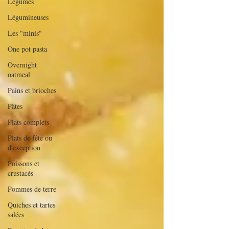
Légumes
Légumineuses
Les "minis"
One pot pasta
Overnight
oatmeal
Pains et brioches
Pâtes
Plats complets
Plats de fête ou
d'exception
Poissons et
crustacés
Pommes de terre
Quiches et tartes
salées