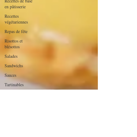
Recettes de base
en pâtisserie
Recettes
végétariennes
Repas de fête
Risottos et
blésottos
Salades
Sandwichs
Sauces
Tartinables
Veloutés/Soupes/Potages
verrines et
mignardises
sucrées
Verrines salées
Viandes