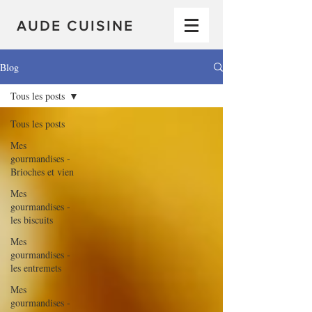
AUDE CUISINE
Blog
Tous les posts
Tous les posts
Mes
gourmandises -
Brioches et vien
Mes
gourmandises -
les biscuits
Mes
gourmandises -
les entremets
Mes
gourmandises -