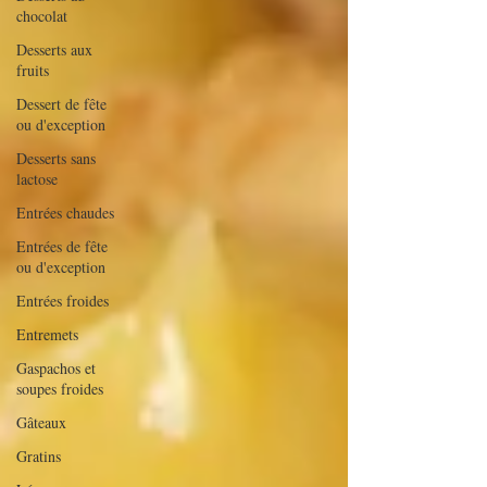
chocolat
Desserts aux
fruits
Dessert de fête
ou d'exception
Desserts sans
lactose
Entrées chaudes
Entrées de fête
ou d'exception
Entrées froides
Entremets
Gaspachos et
soupes froides
Gâteaux
Gratins