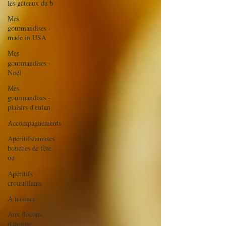
les gâteaux du b
Mes
gourmandises -
made in USA
Mes
gourmandises -
Noël
Mes
gourmandises -
plaisirs d'enfan
Accompagnements
Apéritifs/amuses
bouches de fête
ou
Apéritifs
croustillants
A tartiner
Aux flocons
d'avoine