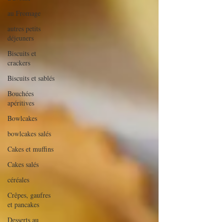
au Fromage
autres petits
déjeuners
Biscuits et
crackers
Biscuits et sablés
Bouchées
apéritives
Bowlcakes
bowlcakes salés
Cakes et muffins
Cakes salés
céréales
Crêpes, gaufres
et pancakes
Desserts au