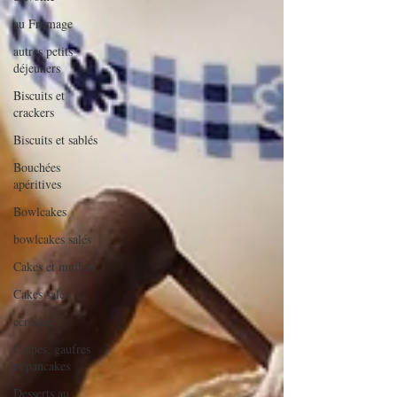
au Fromage
autres petits
déjeuners
Biscuits et
crackers
Biscuits et sablés
Bouchées
apéritives
Bowlcakes
bowlcakes salés
Cakes et muffins
Cakes salés
céréales
Crêpes, gaufres
et pancakes
Desserts au