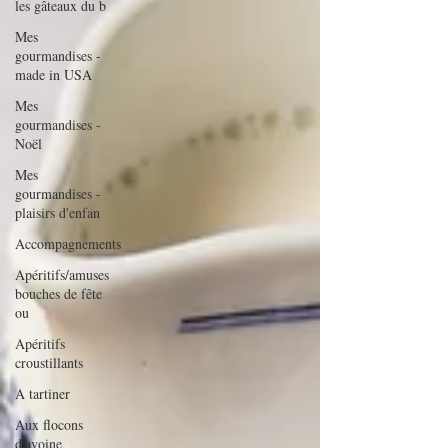
les gâteaux du b
Mes
gourmandises -
made in USA
Mes
gourmandises -
Noël
Mes
gourmandises -
plaisirs d'enfan
Accompagnements
Apéritifs/amuses
bouches de fête
ou
Apéritifs
croustillants
A tartiner
Aux flocons
d'avoine