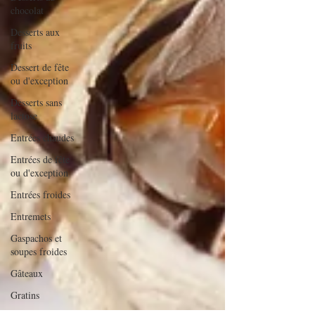
chocolat
Desserts aux
fruits
Dessert de fête
ou d'exception
Desserts sans
lactose
Entrées chaudes
Entrées de fête
ou d'exception
Entrées froides
Entremets
Gaspachos et
soupes froides
Gâteaux
Gratins