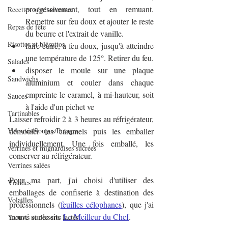
progressivement, tout en remuant. 
Recettes végétariennes
Remettre sur feu doux et ajouter le reste 
Repas de fête
du beurre et l'extrait de vanille.
Risottos et blésottos
faire cuire, à feu doux, jusqu'à atteindre 
une température de 125°. Retirer du feu.
Salades
disposer le moule sur une plaque 
Sandwichs
aluminium et couler dans chaque 
empreinte le caramel, à mi-hauteur, soit 
Sauces
à l'aide d'un pichet ve
Tartinables
Laisser refroidir 2 à 3 heures au réfrigérateur, 
Veloutés/Soupes/Potages
démouler les caramels puis les emballer 
individuellement. Une fois emballé, les 
verrines et mignardises sucrées
conserver au réfrigérateur.
Verrines salées
Pour ma part, j'ai choisi d'utiliser des 
Viandes
emballages de confiserie à destination des 
Volailles
professionnels (
feuilles célophanes
), que j'ai 
trouvé sur le site 
Le Meilleur du Chef
.
Yaourts et desserts lactés