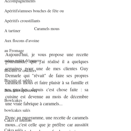
Accompagnements
Apéritifs/amuses bouches de fête ou
Apéritifs croustillants
Caramels mous
A tartiner
Aux flocons d'avoine
au Fromage
Aujourd'hui, je vous propose une recette 
autres petits déjeuners
gourmande, que j'ai réalisé il a quelques 
semaines pour une de mes clientes Guy 
Biscuits et crackers
Demarle qui "rêvait" de faire ses propres 
Biscuits et sablés
caramels mous et faire plaisir à sa famille et 
ses proches...depuis c'est chose faite : sa 
Bouchées apéritives
cuisine est devenue au mois de décembre 
Bowlcakes
une vraie fabrique à caramels...
bowlcakes salés
Donc au programme, une recette de caramels 
Cakes et muffins
mous...c'est celle que je préfère car aussitôt 
Cakes salés