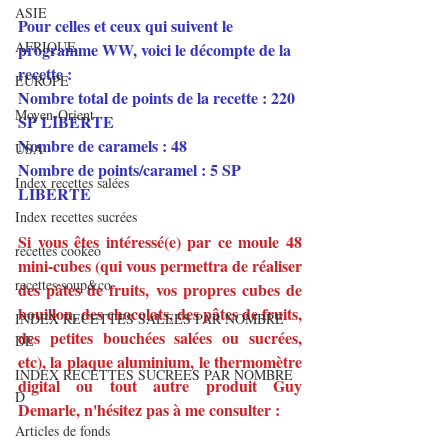
ASIE
Pour celles et ceux qui suivent le 
AFRIQUE
programme WW, voici le décompte de la 
recette :
EUROPE
Nombre total de points de la recette : 220 
Moyen-Orient
SP LIBERTE
Nombre de caramels : 48
USA
Nombre de points/caramel : 5 SP 
Index recettes salées
LIBERTE
Index recettes sucrées
Si vous êtes intéressé(e) par ce moule 48 
recettes cookeo
mini-cubes (qui vous permettra de réaliser 
recettes soup&co
des pâtes de fruits, vos propres cubes de 
bouillon, des chocolats, des pâtes de fruits, 
INDEX RECETTES SALEES PAR NOMBRE
des petites bouchées salées ou sucrées, 
DE
etc), la plaque aluminium, le thermomètre 
INDEX RECETTES SUCREES PAR NOMBRE
digital ou tout autre produit Guy 
D
Demarle, n'hésitez pas à me consulter :
Articles de fonds