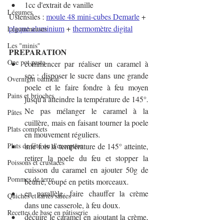
1cc d'extrait de vanille
Légumes
Ustensiles : 
moule 48 mini-cubes Demarle
 + 
plaque aluminium
 + 
thermomètre digital
Légumineuses
Les "minis"
PREPARATION
One pot pasta
commencer par réaliser un caramel à 
sec : disposer le sucre dans une grande 
Overnight oatmeal
poele et le faire fondre à feu moyen 
Pains et brioches
jusqu'à atteindre la température de 145°. 
Ne pas mélanger le caramel à la 
Pâtes
cuillère, mais en faisant tourner la poele 
Plats complets
en mouvement réguliers.
Plats de fête ou d'exception
une fois la température de 145° atteinte, 
retirer la poele du feu et stopper la 
Poissons et crustacés
cuisson du caramel en ajouter 50g de 
Pommes de terre
beurre, coupé en petits morceaux.
en parallèle, faire chauffer la crème 
Quiches et tartes salées
dans une casserole, à feu doux.
Recettes de base en pâtisserie
décuire le caramel en ajoutant la crème, 