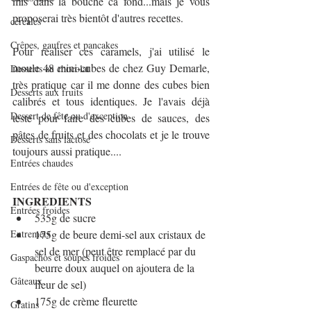
mis dans la bouche ca fond...mais je vous 
proposerai très bientôt d'autres recettes.
céréales
Crêpes, gaufres et pancakes
Pour réaliser ces caramels, j'ai utilisé le 
moule 48 mini-cubes de chez Guy Demarle, 
Desserts au chocolat
très pratique car il me donne des cubes bien 
Desserts aux fruits
calibrés et tous identiques. Je l'avais déjà 
Dessert de fête ou d'exception
testé pour faire des cubes de sauces, des 
pâtes de fruits et des chocolats et je le trouve 
Desserts sans lactose
toujours aussi pratique....
Entrées chaudes
Entrées de fête ou d'exception
INGREDIENTS
Entrées froides
535g de sucre
Entremets
175g de beure demi-sel aux cristaux de 
sel de mer (peut être remplacé par du 
Gaspachos et soupes froides
beurre doux auquel on ajoutera de la 
Gâteaux
fleur de sel) 
175g de crème fleurette
Gratins