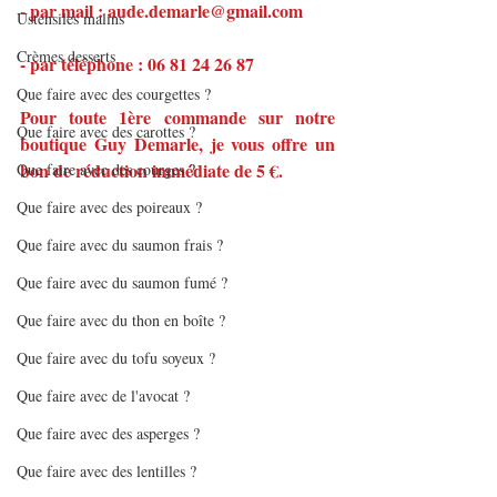
- par mail : aude.demarle@gmail.com
Ustensiles malins
Crèmes desserts
- par téléphone : 06 81 24 26 87
Que faire avec des courgettes ?
Pour toute 1ère commande sur notre 
Que faire avec des carottes ?
boutique Guy Demarle, je vous offre un 
bon de réduction immédiate de 5 €.
Que faire avec des courges ?
Que faire avec des poireaux ?
Que faire avec du saumon frais ?
Que faire avec du saumon fumé ?
Que faire avec du thon en boîte ?
Que faire avec du tofu soyeux ?
Que faire avec de l'avocat ?
Que faire avec des asperges ?
Que faire avec des lentilles ?