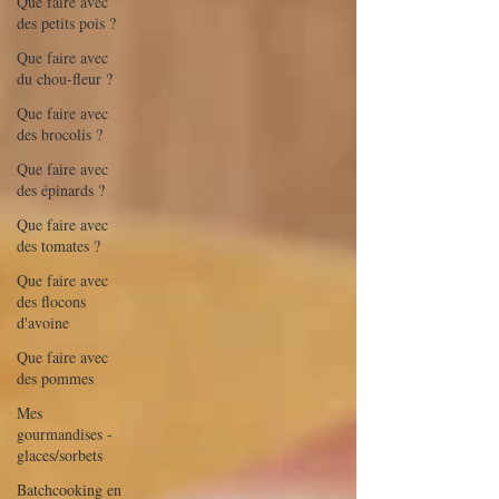
Que faire avec
des petits pois ?
Que faire avec
du chou-fleur ?
Que faire avec
des brocolis ?
Que faire avec
des épinards ?
Que faire avec
des tomates ?
Que faire avec
des flocons
d'avoine
Que faire avec
des pommes
Mes
gourmandises -
glaces/sorbets
Batchcooking en