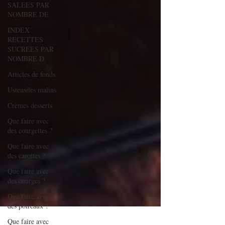
SALEES PAR
NOMBRE DE
INDEX
RECETTES
SUCREES PAR
NOMBRE D
Articles de fonds
Ustensiles malins
Crèmes desserts
Que faire avec
des courgettes ?
Que faire avec
des carottes ?
Que faire avec
des courges ?
Que faire avec
des poireaux ?
Que faire avec