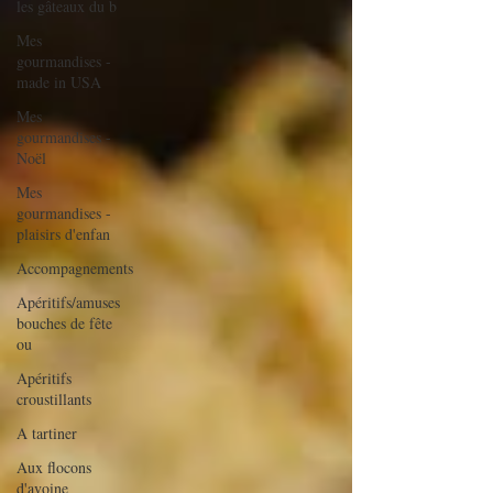
les gâteaux du b
Mes
gourmandises -
made in USA
Mes
gourmandises -
Noël
Mes
gourmandises -
plaisirs d'enfan
Accompagnements
Apéritifs/amuses
bouches de fête
ou
Apéritifs
croustillants
A tartiner
Aux flocons
d'avoine