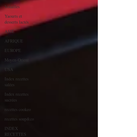
Volailles
Yaourts et
desserts lactés
ASIE
AFRIQUE
EUROPE
Moyen-Orient
USA
Index recettes
salées
Index recettes
sucrées
recettes cookeo
recettes soup&co
INDEX
RECETTES