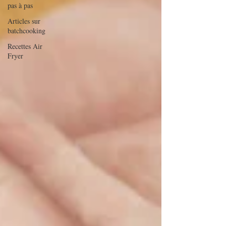
pas à pas
Articles sur
batchcooking
Recettes Air
Fryer