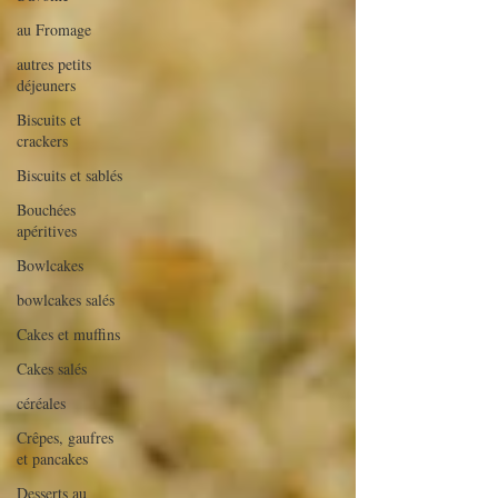
au Fromage
autres petits
déjeuners
Biscuits et
crackers
Biscuits et sablés
Bouchées
apéritives
Bowlcakes
bowlcakes salés
Cakes et muffins
Cakes salés
céréales
Crêpes, gaufres
et pancakes
Desserts au