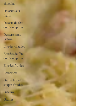
chocolat
Desserts aux
fruits
Dessert de fête
ou d'exception
Desserts sans
lactose
Entrées chaudes
Entrées de fête
ou d'exception
Entrées froides
Entremets
Gaspachos et
soupes froides
Gâteaux
Gratins