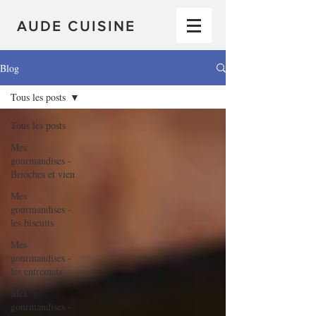
AUDE CUISINE
Blog
Tous les posts
Tous les posts
Mes
gourmandises -
Brioches et vien
Mes
gourmandises -
les biscuits
Mes
gourmandises -
les entremets
Mes
gourmandises -