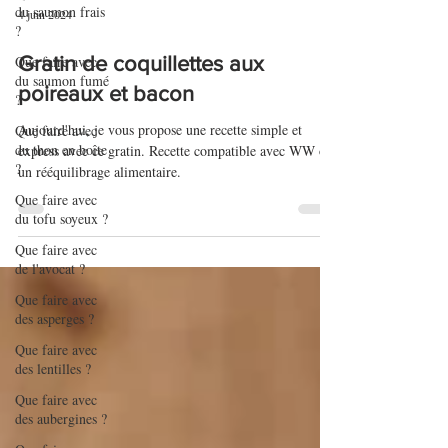
du saumon frais
?
4 juin 2024
Que faire avec
du saumon fumé
?
Gratin de coquillettes aux
Que faire avec
poireaux et bacon
du thon en boîte
?
Aujourd'hui, je vous propose une recette simple et
express avec ce gratin. Recette compatible avec WW ou
Que faire avec
un rééquilibrage alimentaire.
du tofu soyeux ?
Que faire avec
de l'avocat ?
Que faire avec
des asperges ?
Que faire avec
des lentilles ?
Que faire avec
des aubergines ?