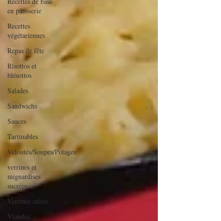
Recettes de base
en pâtisserie
Recettes
végétariennes
Repas de fête
Risottos et
blésottos
Salades
Sandwichs
Sauces
Tartinables
Veloutés/Soupes/Potages
verrines et
mignardises
sucrées
Verrines salées
Viandes