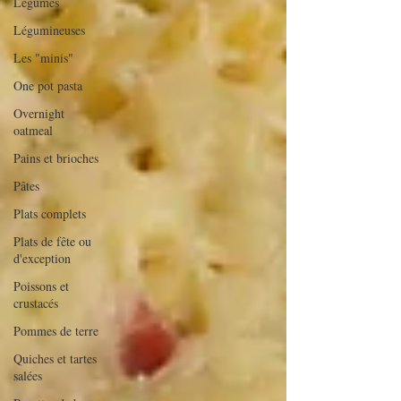
Légumes
Légumineuses
Les "minis"
One pot pasta
Overnight
oatmeal
Pains et brioches
Pâtes
Plats complets
Plats de fête ou
d'exception
Poissons et
crustacés
Pommes de terre
Quiches et tartes
salées