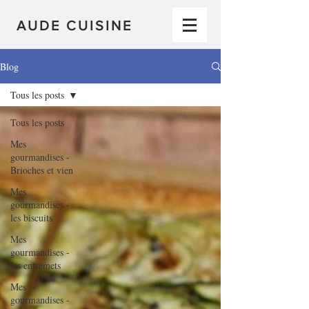
AUDE CUISINE
Blog
Tous les posts
Tous les posts
Mes
gourmandises -
Brioches et vien
Mes
gourmandises -
les biscuits
Mes
gourmandises -
les entremets
Mes
gourmandises -