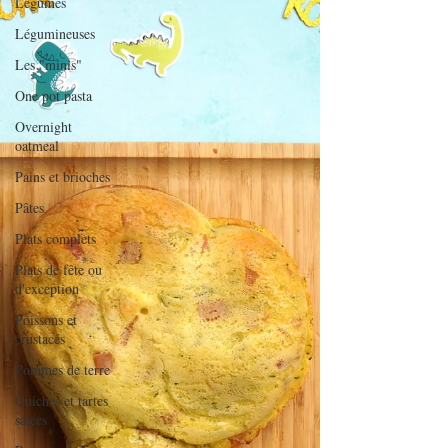
Légumes
Légumineuses
Les "minis"
One pot pasta
Overnight
oatmeal
Pains et brioches
Pâtes
Plats complets
Plats de fête ou
d'exception
Poissons et
crustacés
Pommes de terre
Quiches et tartes
salées