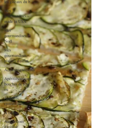
les gâteaux du b
Mes
gourmandises -
made in USA
Mes
gourmandises -
Noël
Mes
gourmandises -
plaisirs d'enfan
Accompagnements
Apéritifs/amuses
bouches de fête
ou
Apéritifs
croustillants
A tartiner
Aux flocons
d'avoine