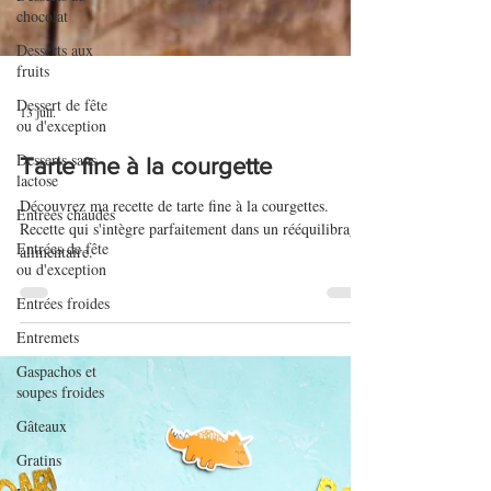
chocolat
Desserts aux
fruits
Dessert de fête
ou d'exception
Desserts sans
13 juil.
lactose
Tarte fine à la courgette
Entrées chaudes
Entrées de fête
Découvrez ma recette de tarte fine à la courgettes.
ou d'exception
Recette qui s'intègre parfaitement dans un rééquilibrage
alimentaire.
Entrées froides
Entremets
Gaspachos et
soupes froides
Gâteaux
Gratins