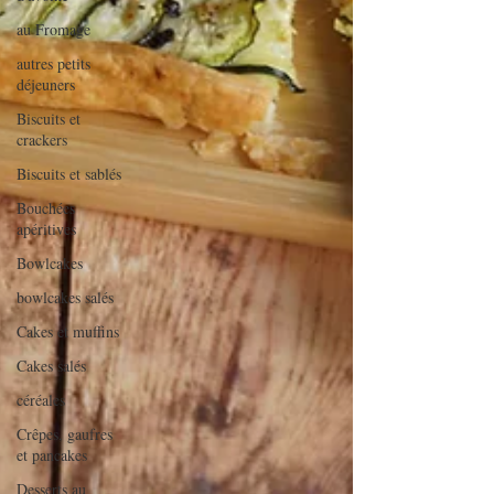
au Fromage
autres petits
déjeuners
Biscuits et
crackers
Biscuits et sablés
Bouchées
apéritives
Bowlcakes
bowlcakes salés
Cakes et muffins
Cakes salés
céréales
Crêpes, gaufres
et pancakes
Desserts au