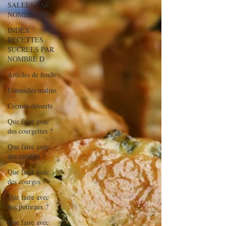
SALEES PAR
NOMBRE DE
INDEX
RECETTES
SUCREES PAR
NOMBRE D
Articles de fonds
Ustensiles malins
Crèmes desserts
Que faire avec
des courgettes ?
Que faire avec
des carottes ?
Que faire avec
des courges ?
Que faire avec
des poireaux ?
Que faire avec