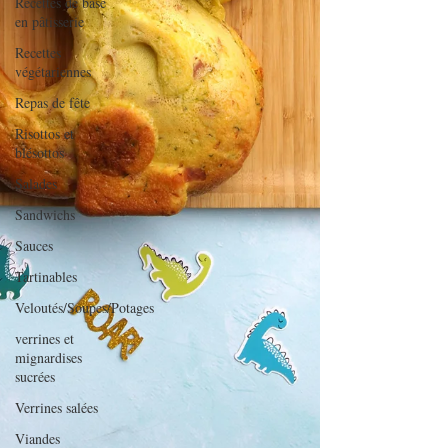
Recettes de base
en pâtisserie
Recettes
végétariennes
Repas de fête
Risottos et
blésottos
Salades
Sandwichs
Sauces
Tartinables
Veloutés/Soupes/Potages
verrines et
mignardises
sucrées
Verrines salées
Viandes