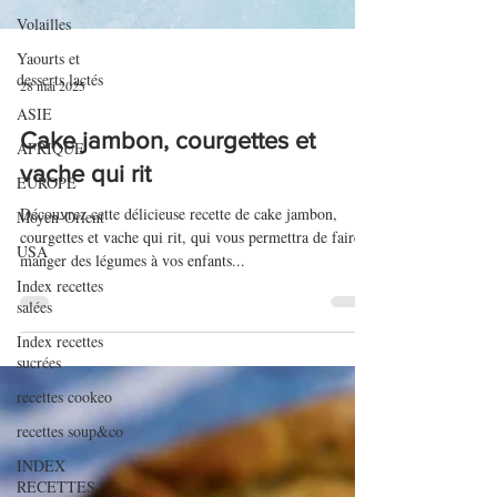
Volailles
Yaourts et
desserts lactés
ASIE
AFRIQUE
EUROPE
28 mai 2025
Moyen-Orient
Cake jambon, courgettes et
USA
vache qui rit
Index recettes
salées
Découvrez cette délicieuse recette de cake jambon,
courgettes et vache qui rit, qui vous permettra de faire
Index recettes
manger des légumes à vos enfants...
sucrées
recettes cookeo
recettes soup&co
INDEX
RECETTES