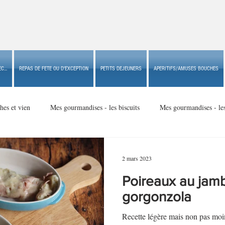
C...
REPAS DE FETE OU D'EXCEPTION
PETITS DEJEUNERS
APERITIFS/AMUSES BOUCHES
hes et vien
Mes gourmandises - les biscuits
Mes gourmandises - le
Mes gourmandises - made in USA
Mes gourmandises - Noël
2 mars 2023
Poireaux au jam
Accompagnements
Apéritifs/amuses bouches de fête ou
Apéritif
gorgonzola
Recette légère mais non pas mo