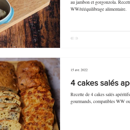
au Fromage
autres petits déjeuners
Biscuits et crackers
au jambon et gorgonzola. Recett
WW/rééquilibrage alimentaire.
bowlcakes salés
Cakes et muffins
Cakes salés
céréales
rts au chocolat
Desserts aux fruits
Dessert de fête ou d'exception
15 avr. 2022
ou d'exception
Entrées froides
4 cakes salés apé
Recette de 4 cakes salés apériti
gourmands, compatibles WW ou 