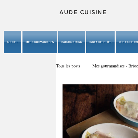
AUDE CUISINE
ACCUEIL
MES GOURMANDISES
BATCHCOOKING
INDEX RECETTES
QUE FAIRE AVE
Tous les posts
Mes gourmandises - Brioc
Mes gourmandises - les gâteaux du b
Mes gourmandises - plaisirs d'enfan