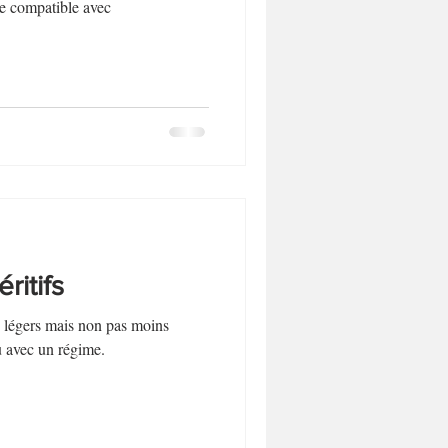
Biscuits et sablés
e compatible avec
Desserts sans lactose
ritifs
fs légers mais non pas moins
avec un régime.