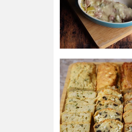
A tartiner
Aux flocons d'avoine
Bouchées apéritives
Bowlcakes
Crêpes, gaufres et pancakes
Desse
Entrées chaudes
Entrées de fête 