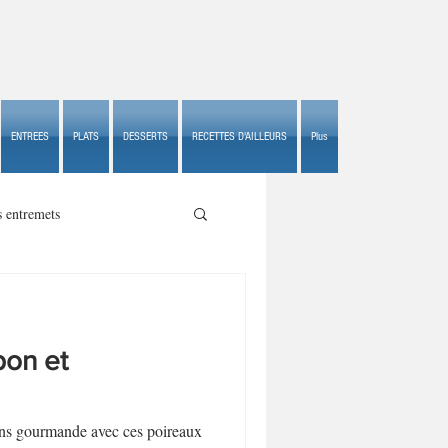
ENTREES
PLATS
DESSERTS
RECETTES D'AILLEURS
Plus
s entremets
bon et
s croustillants
ins gourmande avec ces poireaux