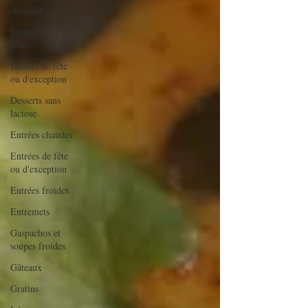
chocolat
Desserts aux
fruits
Dessert de fête
ou d'exception
Desserts sans
lactose
Entrées chaudes
Entrées de fête
ou d'exception
Entrées froides
Entremets
Gaspachos et
soupes froides
Gâteaux
Gratins