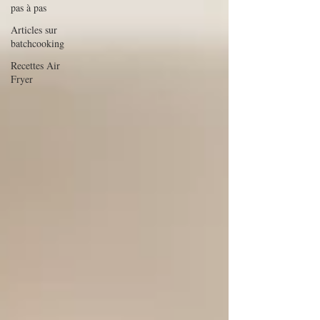
pas à pas
Articles sur
batchcooking
Recettes Air
Fryer