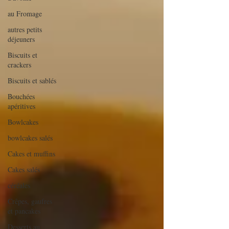
au Fromage
autres petits
déjeuners
Biscuits et
crackers
Biscuits et sablés
Bouchées
apéritives
Bowlcakes
bowlcakes salés
Cakes et muffins
Cakes salés
céréales
Crêpes, gaufres
et pancakes
Desserts au