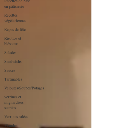
Recettes de base
en pâtisserie
Recettes
végétariennes
Repas de fête
Risottos et
blésottos
Salades
Sandwichs
Sauces
Tartinables
Veloutés/Soupes/Potages
verrines et
mignardises
sucrées
Verrines salées
Viandes