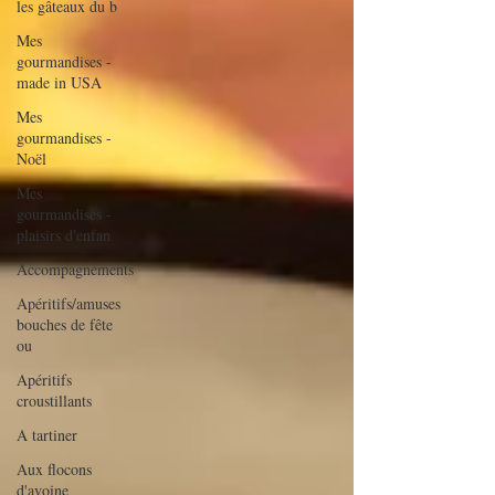
les gâteaux du b
Mes
gourmandises -
made in USA
Mes
gourmandises -
Noël
Mes
gourmandises -
plaisirs d'enfan
Accompagnements
Apéritifs/amuses
bouches de fête
ou
Apéritifs
croustillants
A tartiner
Aux flocons
d'avoine