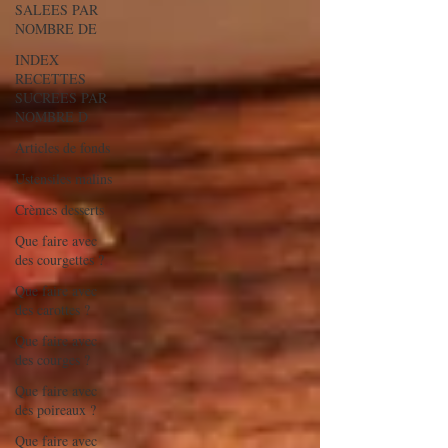
SALEES PAR
NOMBRE DE
INDEX
RECETTES
SUCREES PAR
NOMBRE D
Articles de fonds
Ustensiles malins
Crèmes desserts
Que faire avec
des courgettes ?
Que faire avec
des carottes ?
Que faire avec
des courges ?
Que faire avec
des poireaux ?
Que faire avec