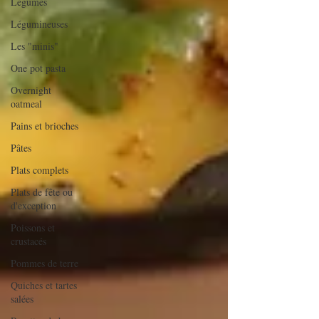
Légumes
Légumineuses
Les "minis"
One pot pasta
Overnight
oatmeal
Pains et brioches
Pâtes
Plats complets
Plats de fête ou
d'exception
Poissons et
crustacés
Pommes de terre
Quiches et tartes
salées