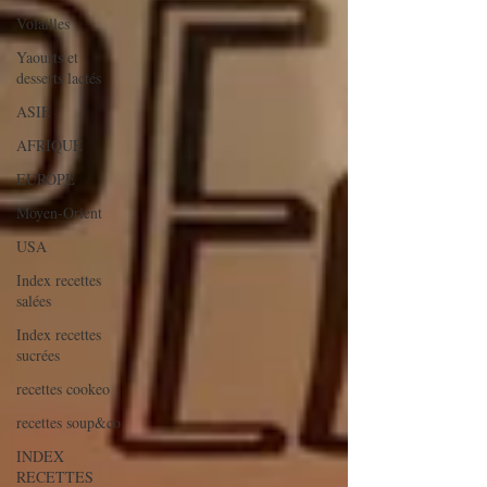
Volailles
Yaourts et
desserts lactés
ASIE
AFRIQUE
EUROPE
Moyen-Orient
USA
Index recettes
salées
Index recettes
sucrées
recettes cookeo
recettes soup&co
INDEX
RECETTES