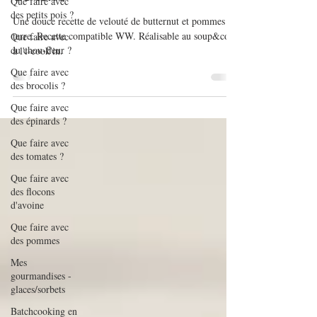
Que faire avec
Velouté de butternut et pommes
des petits pois ?
de terre
Que faire avec
du chou-fleur ?
Une douce recette de velouté de butternut et pommes de
terre. Recette compatible WW. Réalisable au soup&co et
Que faire avec
à l'i-cook'in.
des brocolis ?
Que faire avec
des épinards ?
Que faire avec
des tomates ?
Que faire avec
des flocons
d'avoine
Que faire avec
des pommes
Mes
gourmandises -
glaces/sorbets
Batchcooking en