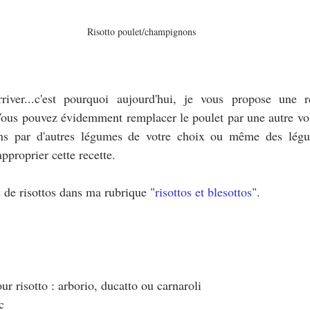
Risotto poulet/champignons
iver...c'est pourquoi aujourd'hui, je vous propose une re
us pouvez évidemment remplacer le poulet par une autre volai
ns par d'autres légumes de votre choix ou même des légum
approprier cette recette.
 de risottos dans ma rubrique "
risottos et blesottos
".
ur risotto : arborio, ducatto ou carnaroli
c 