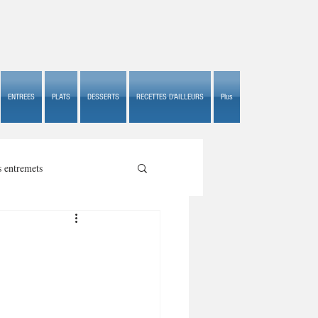
ENTREES
PLATS
DESSERTS
RECETTES D'AILLEURS
Plus
s entremets
s croustillants