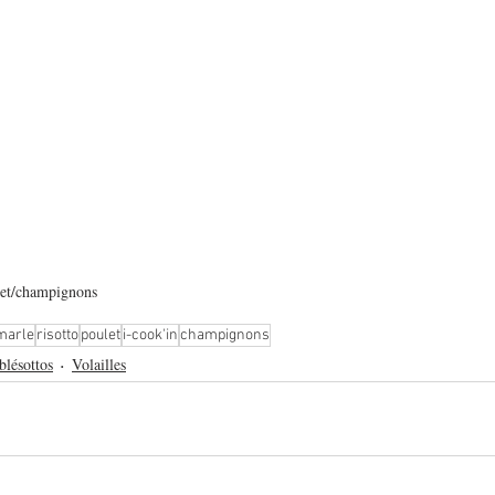
let/champignons
marle
risotto
poulet
i-cook'in
champignons
blésottos
Volailles