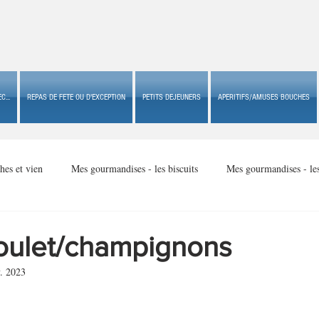
C...
REPAS DE FETE OU D'EXCEPTION
PETITS DEJEUNERS
APERITIFS/AMUSES BOUCHES
hes et vien
Mes gourmandises - les biscuits
Mes gourmandises - le
Mes gourmandises - made in USA
Mes gourmandises - Noël
poulet/champignons
. 2023
Accompagnements
Apéritifs/amuses bouches de fête ou
Apéritif