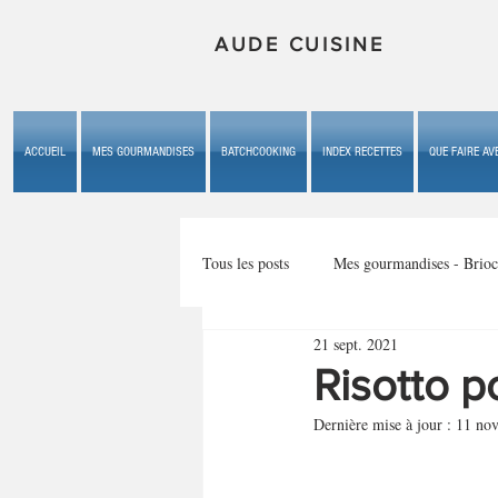
AUDE CUISINE
ACCUEIL
MES GOURMANDISES
BATCHCOOKING
INDEX RECETTES
QUE FAIRE AVE
Tous les posts
Mes gourmandises - Brioc
21 sept. 2021
Mes gourmandises - les gâteaux du b
Risotto 
Dernière mise à jour :
11 nov
Mes gourmandises - plaisirs d'enfan