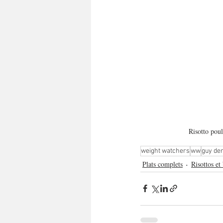
Risotto pou
weight watchers
ww
guy de
Plats complets
Risottos et 