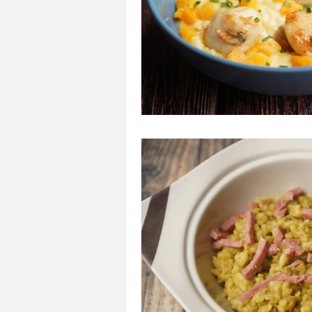
A tartiner
Aux flocons d'avoine
Bouchées apéritives
Bowlcakes
Crêpes, gaufres et pancakes
Desse
Entrées chaudes
Entrées de fête 