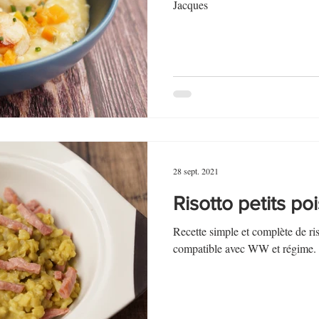
au Fromage
autres petits déjeuners
Biscuits et crackers
Jacques
bowlcakes salés
Cakes et muffins
Cakes salés
céréales
rts au chocolat
Desserts aux fruits
Dessert de fête ou d'exception
28 sept. 2021
ou d'exception
Entrées froides
Risotto petits po
Recette simple et complète de ris
compatible avec WW et régime.