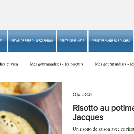
C...
REPAS DE FETE OU D'EXCEPTION
PETITS DEJEUNERS
APERITIFS/AMUSES BOUCHES
hes et vien
Mes gourmandises - les biscuits
Mes gourmandises - le
Mes gourmandises - made in USA
Mes gourmandises - Noël
22 janv. 2024
Risotto au potima
Accompagnements
Apéritifs/amuses bouches de fête ou
Apéritif
Jacques
Un risotto de saison avec ce riso