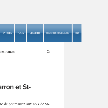
ENTREES
PLATS
DESSERTS
RECETTES D'AILLEURS
Plus
s entremets
rron et St-
s croustillants
tto de potimarron aux noix de St-