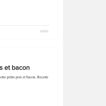
Biscuits et sablés
Desserts sans lactose
is et bacon
otto petits pois et bacon. Recette