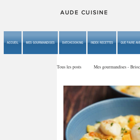
AUDE CUISINE
ACCUEIL
MES GOURMANDISES
BATCHCOOKING
INDEX RECETTES
QUE FAIRE AVE
Tous les posts
Mes gourmandises - Brioc
Mes gourmandises - les gâteaux du b
Mes gourmandises - plaisirs d'enfan