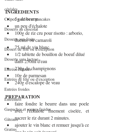
céréales
INGREDIENTS
5g de beurre 
Crêpes, gaufres et pancakes
un peu d'échalote
Desserts au chocolat
100g de riz cru pour risotto : arborio, 
Desserts aux fruits
ducatto ou carnaroli
75 ml de vin blanc 
Dessert de fête ou d'exception
1/2 tablette de bouillon de boeuf dilué 
Desserts sans lactose
dans 250ml d'eau
230g de champignons
Entrées chaudes
10g de parmesan 
Entrées de fête ou d'exception
240g d'escalope de veau
Entrées froides
PREPARATION
Entremets
faire fondre le beurre dans une poele 
Gaspachos et soupes froides
avec l'échalote finement ciselée, et 
nacrer le riz durant 2 minutes.
Gâteaux
ajouter le vin blanc et remuer jusqu'à ce 
Gratins
que le vin soit évaporé.