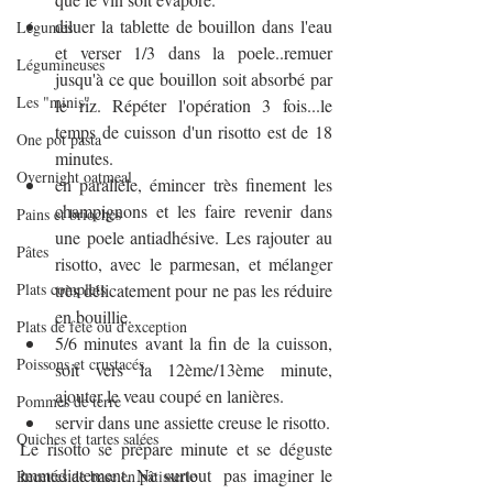
diluer la tablette de bouillon dans l'eau 
Légumes
et verser 1/3 dans la poele..remuer 
Légumineuses
jusqu'à ce que bouillon soit absorbé par 
Les "minis"
le riz. Répéter l'opération 3 fois...le 
temps de cuisson d'un risotto est de 18 
One pot pasta
minutes.
Overnight oatmeal
en parallèle, émincer très finement les 
champignons et les faire revenir dans 
Pains et brioches
une poele antiadhésive. Les rajouter au 
Pâtes
risotto, avec le parmesan, et mélanger 
Plats complets
très délicatement pour ne pas les réduire 
en bouillie.
Plats de fête ou d'exception
5/6 minutes avant la fin de la cuisson, 
Poissons et crustacés
soit vers la 12ème/13ème minute, 
ajouter le veau coupé en lanières.
Pommes de terre
servir dans une assiette creuse le risotto.
Quiches et tartes salées
Le risotto se prépare minute et se déguste 
immédiatement. Ne surtout  pas imaginer le 
Recettes de base en pâtisserie