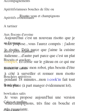
Accompagnements
Apéritifs/amuses bouches de fête ou
Risotto veau et champignons
Apéritifs croustillants
A tartiner
Aux flocons d'avoine
Aujourd'hui c'est un nouveau risotto que je 
au Fromage
vous propose...vous l'aurez compris : j'adore 
le risotto. Déjà parce que j'aime la cuisine 
autres petits déjeuners
italienne....d'autre part parce que c'est un plat 
Biscuits et crackers
complet
. Et cerise sur le gâteau en ce qui me 
concerne : avec mon robot, plus besoin d'être 
Biscuits et sablés
à côté à surveiller et remuer mon risotto 
Bouchées apéritives
pendant 18 minutes...mon 
i-cook'in
 fait tout 
Bowlcakes
à ma place (à part manger évidemment lol).
bowlcakes salés
Je vous propose aujourd'hui une version 
Cakes et muffins
veau/champignons, très fine en bouche et 
très rassasiante.
Cakes salés