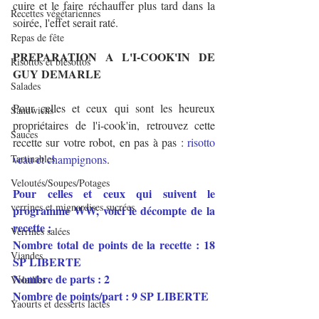
cuire et le faire réchauffer plus tard dans la 
Recettes végétariennes
soirée, l'effet serait raté.
Repas de fête
PREPARATION A L'I-COOK'IN DE 
Risottos et blésottos
GUY DEMARLE
Salades
Pour celles et ceux qui sont les heureux 
Sandwichs
propriétaires de l'i-cook'in, retrouvez cette 
Sauces
recette sur votre robot, en pas à pas : 
risotto 
Tartinables
veau et champignons
.
Veloutés/Soupes/Potages
Pour celles et ceux qui suivent le 
verrines et mignardises sucrées
programme WW, voici le décompte de la 
recette :
Verrines salées
Nombre total de points de la recette : 18 
Viandes
SP LIBERTE 
Nombre de parts : 2
Volailles
Nombre de points/part : 9 SP LIBERTE 
Yaourts et desserts lactés