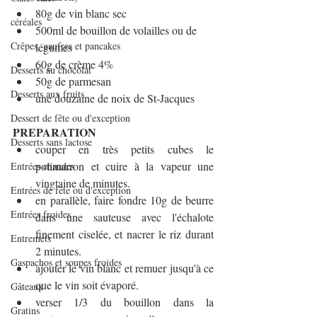
80g de vin blanc sec
céréales
500ml de bouillon de volailles ou de 
Crêpes, gaufres et pancakes
légumes
60g de crème 4%
Desserts au chocolat
50g de parmesan
Desserts aux fruits
une douzaine de noix de St-Jacques
Dessert de fête ou d'exception
PREPARATION
Desserts sans lactose
couper en très petits cubes le 
potimarron et cuire à la vapeur une 
Entrées chaudes
vingtaine de minutes.
Entrées de fête ou d'exception
en parallèle, faire fondre 10g de beurre 
Entrées froides
dans une sauteuse avec l'échalote 
finement ciselée, et nacrer le riz durant 
Entremets
2 minutes.
Gaspachos et soupes froides
ajouter le vin blanc et remuer jusqu'à ce 
que le vin soit évaporé.
Gâteaux
verser 1/3 du bouillon dans la 
Gratins