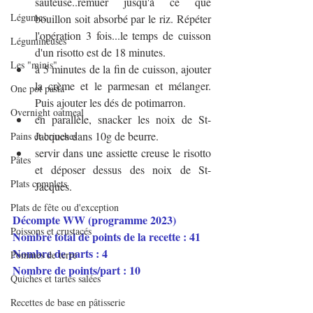
sauteuse..remuer jusqu'à ce que 
Légumes
bouillon soit absorbé par le riz. Répéter 
l'opération 3 fois...le temps de cuisson 
Légumineuses
d'un risotto est de 18 minutes.
Les "minis"
à 5 minutes de la fin de cuisson, ajouter 
la crème et le parmesan et mélanger. 
One pot pasta
Puis ajouter les dés de potimarron.
Overnight oatmeal
en parallèle, snacker les noix de St-
Jacques dans 10g de beurre. 
Pains et brioches
servir dans une assiette creuse le risotto 
Pâtes
et déposer dessus des noix de St-
Plats complets
Jacques.
Plats de fête ou d'exception
Décompte WW (programme 2023)
Poissons et crustacés
Nombre total de points de la recette : 41
Nombre de parts : 4
Pommes de terre
Nombre de points/part : 10
Quiches et tartes salées
Recettes de base en pâtisserie