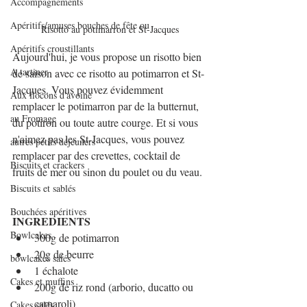
Accompagnements
Apéritifs/amuses bouches de fête ou
Risotto au potimarron et St-Jacques
Apéritifs croustillants
Aujourd'hui, je vous propose un risotto bien 
A tartiner
de saison avec ce risotto au potimarron et St-
Jacques. Vous pouvez évidemment 
Aux flocons d'avoine
remplacer le potimarron par de la butternut, 
au Fromage
du potiron ou toute autre courge. Et si vous 
n'aimez pas les St-Jacques, vous pouvez 
autres petits déjeuners
remplacer par des crevettes, cocktail de 
Biscuits et crackers
fruits de mer ou sinon du poulet ou du veau.
Biscuits et sablés
Bouchées apéritives
INGREDIENTS
Bowlcakes
300g de potimarron
20g de beurre
bowlcakes salés
1 échalote
Cakes et muffins
200g de riz rond (
arborio, ducatto ou 
carnaroli)
Cakes salés