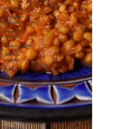
au Fromage
autres petits
déjeuners
Biscuits et
crackers
Biscuits et sablés
Bouchées
apéritives
Bowlcakes
bowlcakes salés
Cakes et muffins
Cakes salés
céréales
Crêpes, gaufres
et pancakes
Desserts au