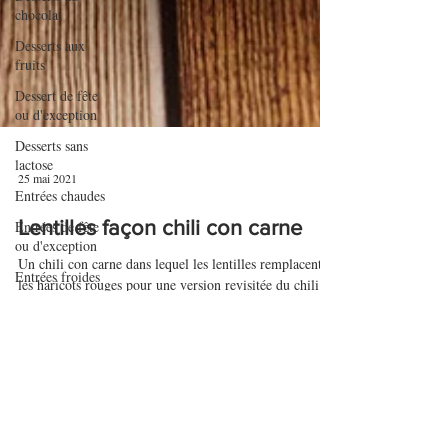
chocolat
Desserts aux
fruits
Dessert de fête
ou d'exception
Desserts sans
lactose
Entrées chaudes
25 mai 2021
Entrées de fête
ou d'exception
Lentilles façon chili con carne
Entrées froides
Un chili con carne dans lequel les lentilles remplacent
Entremets
les haricots rouges pour une version revisitée du chili
con carne. Recette WW.
Gaspachos et
soupes froides
Gâteaux
Gratins