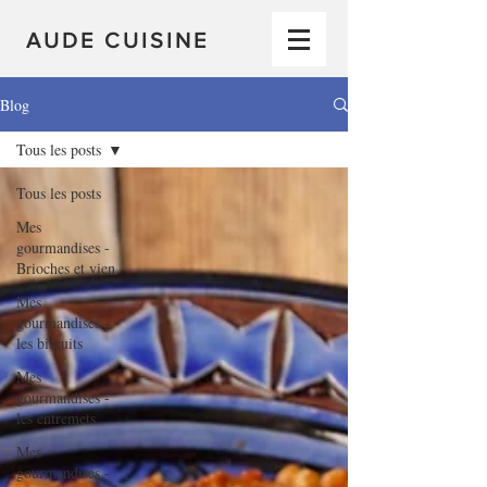
AUDE CUISINE
Blog
Tous les posts
Tous les posts
Mes
gourmandises -
Brioches et vien
Mes
gourmandises -
les biscuits
Mes
gourmandises -
les entremets
Mes
gourmandises -