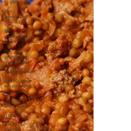
les gâteaux du b
Mes
gourmandises -
made in USA
Mes
gourmandises -
Noël
Mes
gourmandises -
plaisirs d'enfan
Accompagnements
Apéritifs/amuses
bouches de fête
ou
Apéritifs
croustillants
A tartiner
Aux flocons
d'avoine