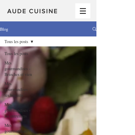
AUDE CUISINE
Blog
Tous les posts
Tous les posts
Mes
gourmandises -
Brioches et vien
Mes
gourmandises -
les biscuits
Mes
gourmandises -
les entremets
Mes
gourmandises -