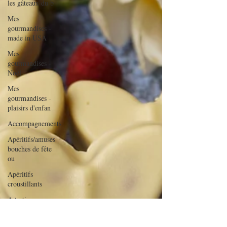
les gâteaux du b
Mes
gourmandises -
made in USA
Mes
gourmandises -
Noël
Mes
gourmandises -
plaisirs d'enfan
Accompagnements
Apéritifs/amuses
bouches de fête
ou
Apéritifs
croustillants
A tartiner
Aux flocons
d'avoine