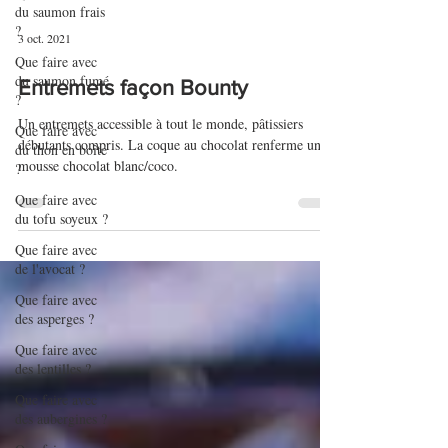
du saumon frais
?
Que faire avec
3 oct. 2021
du saumon fumé
?
Entremets façon Bounty
Que faire avec
du thon en boîte
Un entremets accessible à tout le monde, pâtissiers
?
débutants compris. La coque au chocolat renferme une
Que faire avec
mousse chocolat blanc/coco.
du tofu soyeux ?
Que faire avec
de l'avocat ?
Que faire avec
des asperges ?
Que faire avec
des lentilles ?
Que faire avec
des aubergines ?