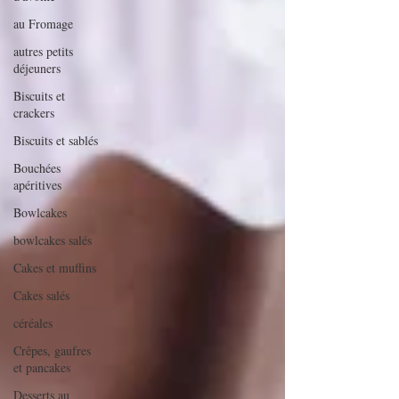
au Fromage
autres petits
déjeuners
Biscuits et
crackers
Biscuits et sablés
Bouchées
apéritives
Bowlcakes
bowlcakes salés
Cakes et muffins
Cakes salés
céréales
Crêpes, gaufres
et pancakes
Desserts au