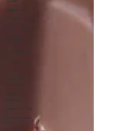
Légumes
Légumineuses
Les "minis"
One pot pasta
Overnight
oatmeal
Pains et brioches
Pâtes
Plats complets
Plats de fête ou
d'exception
Poissons et
crustacés
Pommes de terre
Quiches et tartes
salées