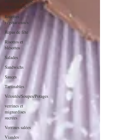
Recettes de base
en pâtisserie
Recettes
végétariennes
Repas de fête
Risottos et
blésottos
Salades
Sandwichs
Sauces
Tartinables
Veloutés/Soupes/Potages
verrines et
mignardises
sucrées
Verrines salées
Viandes