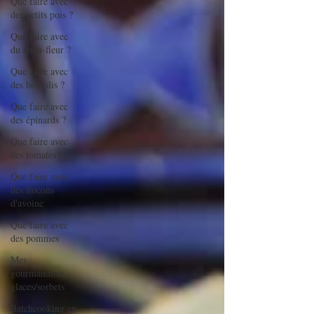
Que faire avec
des petits pois ?
Que faire avec
du chou-fleur ?
Que faire avec
des brocolis ?
Que faire avec
des épinards ?
Que faire avec
des tomates ?
Que faire avec
des flocons
d'avoine
Que faire avec
des pommes
Mes
gourmandises -
glaces/sorbets
Batchcooking en