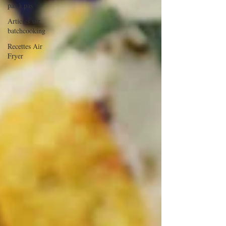
pas à pas
Articles sur
batchcooking
Recettes Air
Fryer