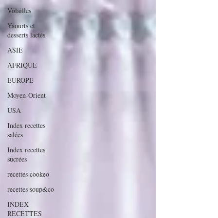
Volailles
Yaourts et
desserts lactés
ASIE
AFRIQUE
EUROPE
Moyen-Orient
USA
Index recettes
salées
Index recettes
sucrées
recettes cookeo
recettes soup&co
INDEX
RECETTES