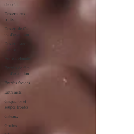
chocolat
Desserts aux
fruits
Dessert de fête
ou d'exception
Desserts sans
lactose
Entrées chaudes
Entrées de fête
ou d'exception
Entrées froides
Entremets
Gaspachos et
soupes froides
Gâteaux
Gratins