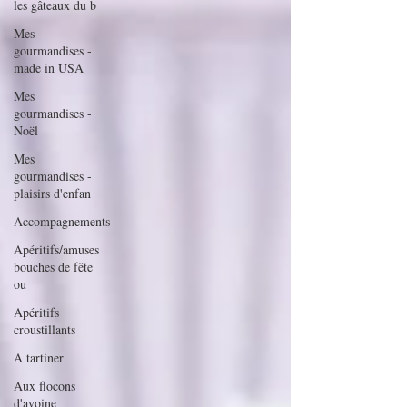
les gâteaux du b
Mes
gourmandises -
made in USA
Mes
gourmandises -
Noël
Mes
gourmandises -
plaisirs d'enfan
Accompagnements
Apéritifs/amuses
bouches de fête
ou
Apéritifs
croustillants
A tartiner
Aux flocons
d'avoine