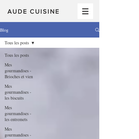
AUDE CUISINE
Blog
Tous les posts
Tous les posts
Mes
gourmandises -
Brioches et vien
Mes
gourmandises -
les biscuits
Mes
gourmandises -
les entremets
Mes
gourmandises -