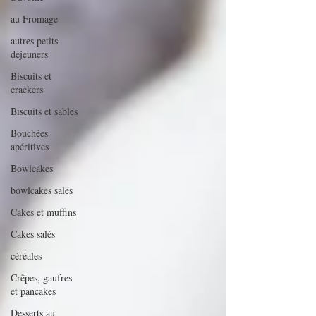
au Fromage
autres petits
déjeuners
Biscuits et
crackers
Biscuits et sablés
Bouchées
apéritives
Bowlcakes
bowlcakes salés
Cakes et muffins
Cakes salés
céréales
Crêpes, gaufres
et pancakes
Desserts au