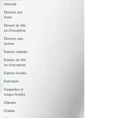
chocolat
Desserts aux
fruits
Dessert de fête
ou d'exception
Desserts sans
lactose
Entrées chaudes
Entrées de fête
ou d'exception
Entrées froides
Entremets
Gaspachos et
soupes froides
Gâteaux
Gratins