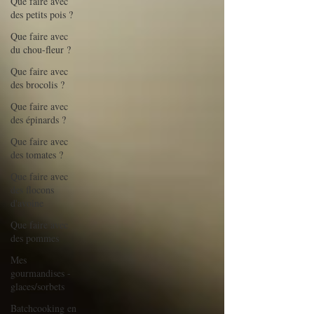
Que faire avec
des petits pois ?
Que faire avec
du chou-fleur ?
Que faire avec
des brocolis ?
Que faire avec
des épinards ?
Que faire avec
des tomates ?
Que faire avec
des flocons
d'avoine
Que faire avec
des pommes
Mes
gourmandises -
glaces/sorbets
Batchcooking en