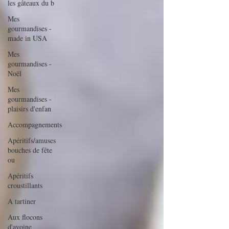
les gâteaux du b
Mes
gourmandises -
made in USA
Mes
gourmandises -
Noël
Mes
gourmandises -
plaisirs d'enfan
Accompagnements
Apéritifs/amuses
bouches de fête
ou
Apéritifs
croustillants
A tartiner
Aux flocons
d'avoine