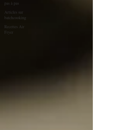
pas à pas
Articles sur
batchcooking
Recettes Air
Fryer