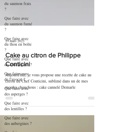
du saumon frais
?
Que faire avec
du saumon fumé
?
Que faire avec
du thon en boîte
?
19 mars 2023
Que faire avec
du tofu soyeux ?
Cake au citron de Philippe
Que faire avec
Conticini
de l'avocat ?
Aujourd'hui, je vous propose une recette de cake au
Que faire avec
citron du Chef Conticini, sublimé dans un de mes
des asperges ?
moules chouchous : cake cannelé Demarle
Que faire avec
des lentilles ?
Que faire avec
des aubergines ?