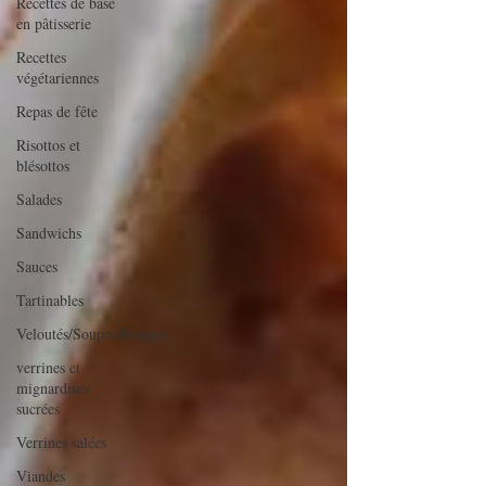
Recettes de base
en pâtisserie
Recettes
végétariennes
Repas de fête
Risottos et
blésottos
Salades
Sandwichs
Sauces
Tartinables
Veloutés/Soupes/Potages
verrines et
mignardises
sucrées
Verrines salées
Viandes