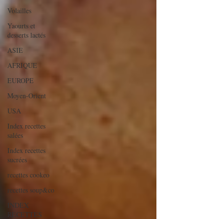
Volailles
Yaourts et
desserts lactés
ASIE
AFRIQUE
EUROPE
Moyen-Orient
USA
Index recettes
salées
Index recettes
sucrées
recettes cookeo
recettes soup&co
INDEX
RECETTES