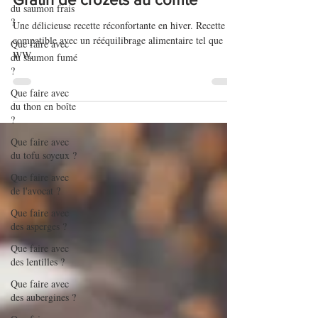
du saumon frais
?
Gratin de crozets au comté
Que faire avec
Une délicieuse recette réconfortante en hiver. Recette
du saumon fumé
compatible avec un rééquilibrage alimentaire tel que
?
WW.
Que faire avec
du thon en boîte
?
Que faire avec
du tofu soyeux ?
Que faire avec
de l'avocat ?
Que faire avec
des asperges ?
Que faire avec
des lentilles ?
Que faire avec
des aubergines ?