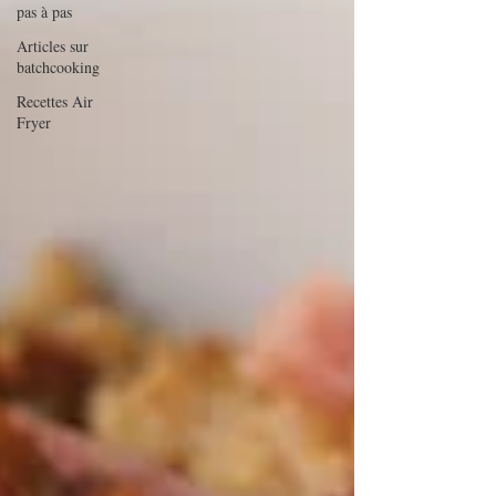
pas à pas
Articles sur
batchcooking
Recettes Air
Fryer