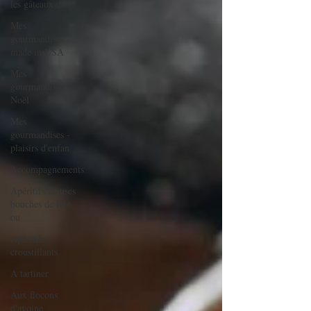
les gâteaux du b
Mes
gourmandises -
made in USA
Mes
gourmandises -
Noël
Mes
gourmandises -
plaisirs d'enfan
Accompagnements
Apéritifs/amuses
bouches de fête
ou
Apéritifs
croustillants
A tartiner
Aux flocons
d'avoine