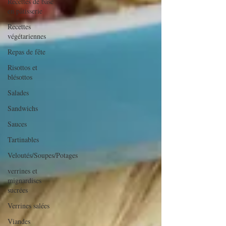
Recettes de base
en pâtisserie
Recettes
végétariennes
Repas de fête
Risottos et
blésottos
Salades
Sandwichs
Sauces
Tartinables
Veloutés/Soupes/Potages
verrines et
mignardises
sucrées
Verrines salées
Viandes