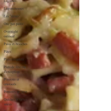
Légumes
Légumineuses
Les "minis"
One pot pasta
Overnight
oatmeal
Pains et brioches
Pâtes
Plats complets
Plats de fête ou
d'exception
Poissons et
crustacés
Pommes de terre
Quiches et tartes
salées