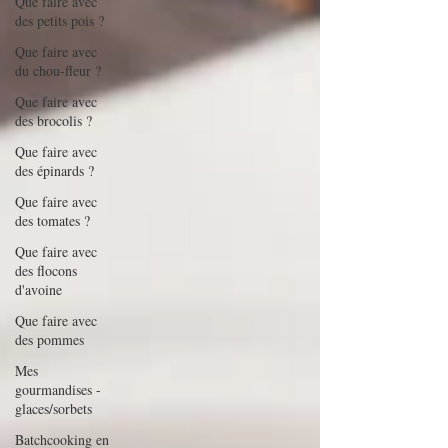
Que faire avec
des petits pois ?
Que faire avec
du chou-fleur ?
Que faire avec
des brocolis ?
Que faire avec
des épinards ?
Que faire avec
des tomates ?
Que faire avec
des flocons
d'avoine
Que faire avec
des pommes
Mes
gourmandises -
glaces/sorbets
Batchcooking en