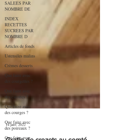
SALEES PAR
NOMBRE DE
INDEX
RECETTES
SUCREES PAR
NOMBRE D
Articles de fonds
Ustensiles malins
Crèmes desserts
Que faire avec
des courgettes ?
Que faire avec
des carottes ?
Que faire avec
des courges ?
Que faire avec
des poireaux ?
14 janv. 2022
Que faire avec