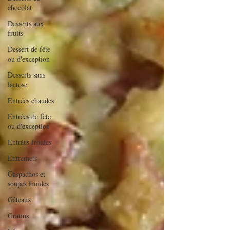
chocolat
Desserts aux
fruits
Dessert de fête
ou d'exception
Desserts sans
lactose
Entrées chaudes
Entrées de fête
ou d'exception
Entrées froides
Entremets
Gaspachos et
soupes froides
Gâteaux
Gratins