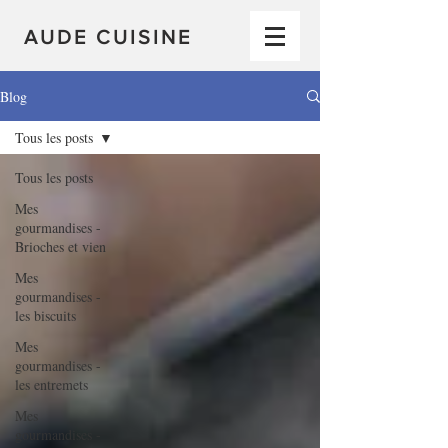
AUDE CUISINE
Blog
Tous les posts
Tous les posts
Mes
gourmandises -
Brioches et vien
Mes
gourmandises -
les biscuits
Mes
gourmandises -
les entremets
Mes
gourmandises -