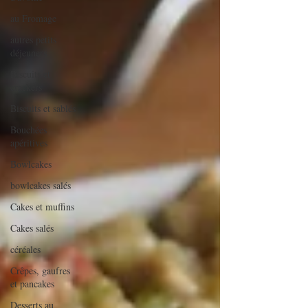
au Fromage
autres petits
déjeuners
Biscuits et
crackers
Biscuits et sablés
Bouchées
apéritives
Bowlcakes
bowlcakes salés
Cakes et muffins
Cakes salés
céréales
Crêpes, gaufres
et pancakes
Desserts au