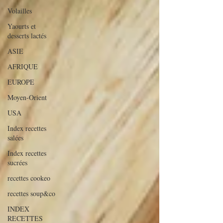
Volailles
Yaourts et
desserts lactés
ASIE
AFRIQUE
EUROPE
Moyen-Orient
USA
Index recettes
salées
Index recettes
sucrées
recettes cookeo
recettes soup&co
INDEX
RECETTES