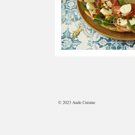
A tartiner
Aux flocons d'avoine
Bouchées apéritives
Bowlcakes
Crêpes, gaufres et pancakes
Desse
Entrées chaudes
Entrées de fête 
© 2023 Aude Cuisine