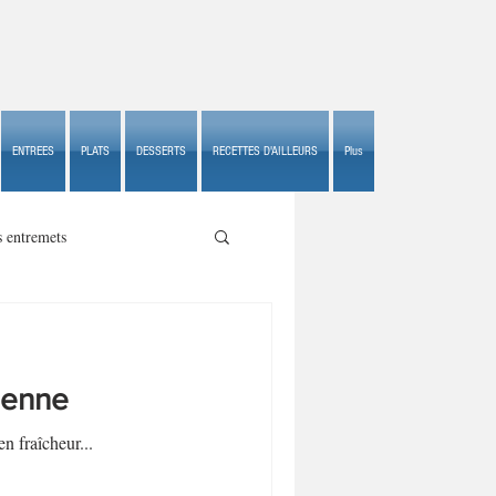
ENTREES
PLATS
DESSERTS
RECETTES D'AILLEURS
Plus
s entremets
lienne
s croustillants
en fraîcheur...