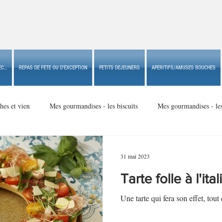
C...
REPAS DE FETE OU D'EXCEPTION
PETITS DEJEUNERS
APERITIFS/AMUSES BOUCHES
hes et vien
Mes gourmandises - les biscuits
Mes gourmandises - le
Mes gourmandises - made in USA
Mes gourmandises - Noël
31 mai 2023
Tarte folle à l'ita
Accompagnements
Apéritifs/amuses bouches de fête ou
Apéritif
Une tarte qui fera son effet, tout 