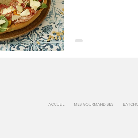
au Fromage
autres petits déjeuners
Biscuits et crackers
bowlcakes salés
Cakes et muffins
Cakes salés
céréales
rts au chocolat
Desserts aux fruits
Dessert de fête ou d'exception
ou d'exception
Entrées froides
ACCUEIL
MES GOURMANDISES
BATCH