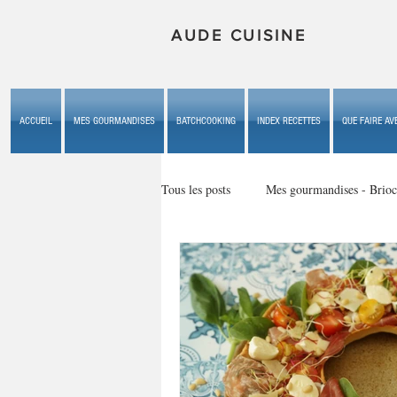
AUDE CUISINE
ACCUEIL
MES GOURMANDISES
BATCHCOOKING
INDEX RECETTES
QUE FAIRE AVE
Tous les posts
Mes gourmandises - Brioc
Mes gourmandises - les gâteaux du b
Mes gourmandises - plaisirs d'enfan