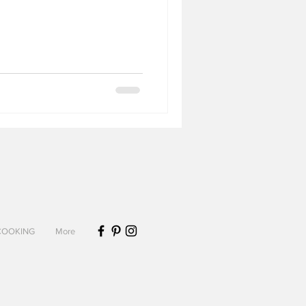
Biscuits et sablés
Desserts sans lactose
COOKING
More