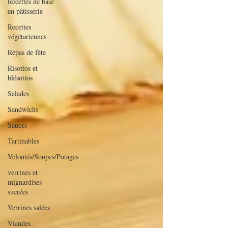
Recettes de base
en pâtisserie
Recettes
végétariennes
Repas de fête
Risottos et
blésottos
Salades
Sandwichs
Sauces
Tartinables
Veloutés/Soupes/Potages
verrines et
mignardises
sucrées
Verrines salées
Viandes