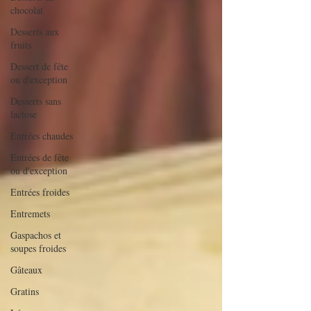
chocolat
Desserts aux
fruits
Dessert de fête
ou d'exception
Desserts sans
lactose
Entrées chaudes
Entrées de fête
ou d'exception
Entrées froides
Entremets
Gaspachos et
soupes froides
Gâteaux
Gratins