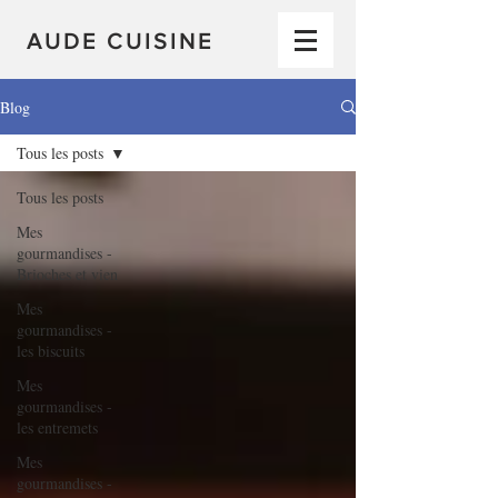
AUDE CUISINE
Blog
Tous les posts
Tous les posts
Mes
gourmandises -
Brioches et vien
Mes
gourmandises -
les biscuits
Mes
gourmandises -
les entremets
Mes
gourmandises -