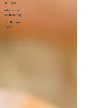
pas à pas
Articles sur
batchcooking
Recettes Air
Fryer