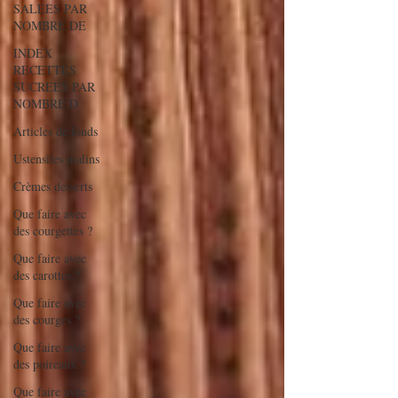
SALEES PAR
NOMBRE DE
INDEX
RECETTES
SUCREES PAR
NOMBRE D
Articles de fonds
Ustensiles malins
Crèmes desserts
Que faire avec
des courgettes ?
Que faire avec
des carottes ?
Que faire avec
des courges ?
Que faire avec
des poireaux ?
Que faire avec