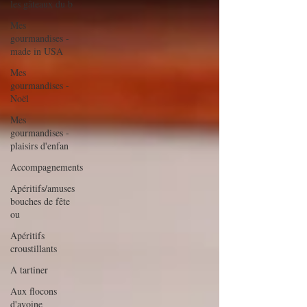
les gâteaux du b
Mes
gourmandises -
made in USA
Mes
gourmandises -
Noël
Mes
gourmandises -
plaisirs d'enfan
Accompagnements
Apéritifs/amuses
bouches de fête
ou
Apéritifs
croustillants
A tartiner
Aux flocons
d'avoine