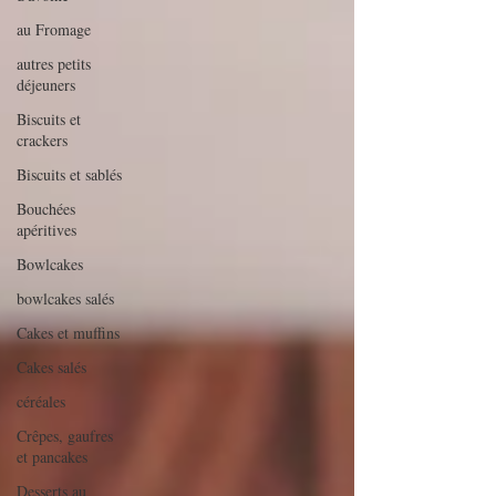
au Fromage
autres petits
déjeuners
Biscuits et
crackers
Biscuits et sablés
Bouchées
apéritives
Bowlcakes
bowlcakes salés
Cakes et muffins
Cakes salés
céréales
Crêpes, gaufres
et pancakes
Desserts au