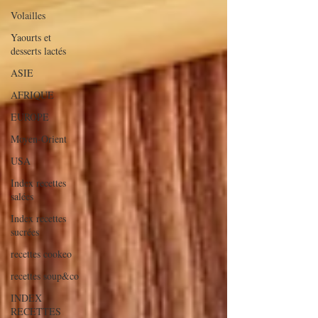
Volailles
Yaourts et
desserts lactés
ASIE
AFRIQUE
EUROPE
Moyen-Orient
USA
Index recettes
salées
Index recettes
sucrées
recettes cookeo
recettes soup&co
INDEX
RECETTES