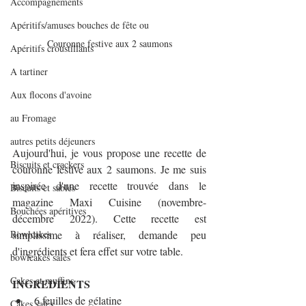
Accompagnements
Apéritifs/amuses bouches de fête ou
Couronne festive aux 2 saumons
Apéritifs croustillants
A tartiner
Aux flocons d'avoine
au Fromage
autres petits déjeuners
Aujourd'hui, je vous propose une recette de 
Biscuits et crackers
couronne festive aux 2 saumons. Je me suis 
inspirée d'une recette trouvée dans le 
Biscuits et sablés
magazine Maxi Cuisine (novembre-
Bouchées apéritives
décembre 2022). Cette recette est 
Bowlcakes
simplissime à réaliser, demande peu 
d'ingrédients et fera effet sur votre table.
bowlcakes salés
Cakes et muffins
INGREDIENTS
6 feuilles de gélatine
Cakes salés