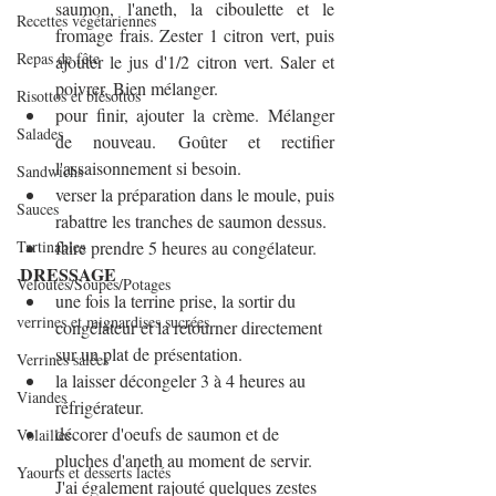
saumon, l'aneth, la ciboulette et le 
Recettes végétariennes
fromage frais. Zester 1 citron vert, puis 
Repas de fête
ajouter le jus d'1/2 citron vert. Saler et 
poivrer. Bien mélanger.
Risottos et blésottos
pour finir, ajouter la crème. Mélanger 
Salades
de nouveau. Goûter et rectifier 
l'assaisonnement si besoin.
Sandwichs
verser la préparation dans le moule, puis 
Sauces
rabattre les tranches de saumon dessus.
Tartinables
faire prendre 5 heures au congélateur.
DRESSAGE
Veloutés/Soupes/Potages
une fois la terrine prise, la sortir du 
verrines et mignardises sucrées
congélateur et la retourner directement 
sur un plat de présentation. 
Verrines salées
la laisser décongeler 3 à 4 heures au 
Viandes
réfrigérateur.
décorer d'oeufs de saumon et de 
Volailles
pluches d'aneth au moment de servir. 
Yaourts et desserts lactés
J'ai également rajouté quelques zestes 