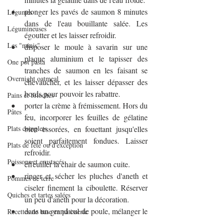
plonger les pavés de saumon 8 minutes 
Légumes
dans de l'eau bouillante salée. Les 
Légumineuses
égoutter et les laisser refroidir.
Les "minis"
disposer le moule à savarin sur une 
plaque aluminium et le tapisser des 
One pot pasta
tranches de saumon en les faisant se 
Overnight oatmeal
chevaucher, et les laisser dépasser des 
bords pour pouvoir les rabattre.
Pains et brioches
porter la crème à frémissement. Hors du 
Pâtes
feu, incorporer les feuilles de gélatine 
Plats complets
bien essorées, en fouettant jusqu'elles 
soient parfaitement fondues. Laisser 
Plats de fête ou d'exception
refroidir.
Poissons et crustacés
effeuiller la chair de saumon cuite.
rincer et sécher les pluches d'aneth et 
Pommes de terre
ciseler finement la ciboulette. Réserver 
Quiches et tartes salées
un peu d'aneth pour la décoration.
dans un grand cul de poule, mélanger le 
Recettes de base en pâtisserie