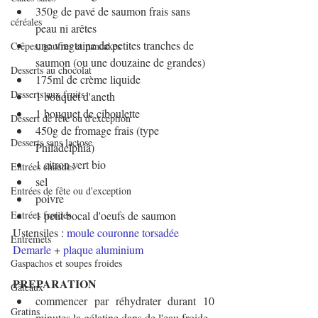
350g de pavé de saumon frais sans 
céréales
peau ni arêtes
une vingtaine de petites tranches de 
Crêpes, gaufres et pancakes
saumon (ou une douzaine de grandes)
Desserts au chocolat
175ml de crème liquide
Desserts aux fruits
1 bouquet d'aneth
1 bouquet de ciboulette
Dessert de fête ou d'exception
450g de fromage frais (type 
Desserts sans lactose
Philadelphia)
1 citron vert bio
Entrées chaudes
sel
Entrées de fête ou d'exception
poivre
Entrées froides
1 petit bocal d'oeufs de saumon
Ustensiles : 
moule couronne torsadée 
Entremets
Demarle
 + 
plaque aluminium
Gaspachos et soupes froides
PREPARATION
Gâteaux
commencer par réhydrater durant 10 
Gratins
minutes la gélatine dans de l'eau froide.