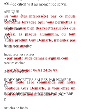
ASIE
de citron vert au moment de servir.
AFRIQUE
Si vous êtes intéressé(e) par ce moule 
EUROPE
couronne torsadée (qui vous permettra e 
réaliser aussi bien des recettes sucrées que 
Moyen-Orient
salées), la plaque aluminium, ou tout 
USA
autre produit Guy Demarle, n'hésitez pas 
à me consulter :
Index recettes salées
Index recettes sucrées
- par mail : aude.demarle@gmail.com
recettes cookeo
- par téléphone : 06 81 24 26 87
recettes soup&co
INDEX RECETTES SALEES PAR NOMBRE
Pour toute 1ère commande sur notre 
DE
boutique Guy Demarle, je vous offre un 
bon de réduction immédiate de 5 €.
INDEX RECETTES SUCREES PAR NOMBRE
D
Articles de fonds