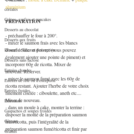
aluminium
céréales
Crêpes, gaufres et pancakes
PREPARATION
Desserts au chocolat
- préchauffer le four à 200°.
Desserts aux fruits
- mixer le saumon frais avec les blancs 
d'oeufs. Saler et poivrer (vous pouvez 
Dessert de fête ou d'exception
également ajouter une pointe de piment) et 
Desserts sans lactose
incorporer 60g de ricotta. Mixer de 
Entrées chaudes
nouveau. Réserver.
- mixer le saumon fumé avec les 60g de 
Entrées de fête ou d'exception
ricotta restant. Ajouter l'herbe de votre choix 
Entrées froides
finement ciselée : ciboulette, aneth etc.... 
Mixer de nouveau.
Entremets
- dans un moule à cake, monter la terrine : 
Gaspachos et soupes froides
disposer la moitié de la préparation saumon 
Gâteaux
frais/ricotta, puis l'intégralité de la 
préparation saumon fumé/ricotta et finir par 
Gratins