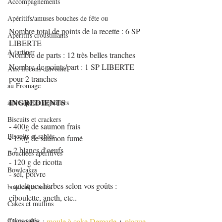
Accompagnements
Apéritifs/amuses bouches de fête ou
Nombre total de points de la recette : 6 SP 
Apéritifs croustillants
LIBERTE
A tartiner
Nombre de parts : 12 très belles tranches
Nombre de points/part : 1 SP LIBERTE 
Aux flocons d'avoine
pour 2 tranches
au Fromage
INGREDIENTS
autres petits déjeuners
Biscuits et crackers
- 400g de saumon frais
Biscuits et sablés
- 150g de saumon fumé
- 2 blancs d'oeufs
Bouchées apéritives
- 120 g de ricotta
Bowlcakes
- sel, poivre
- quelques herbes selon vos goûts : 
bowlcakes salés
ciboulette, aneth, etc..
Cakes et muffins
Cakes salés
Ustensiles : 
moule à cake Demarle
 + 
plaque 