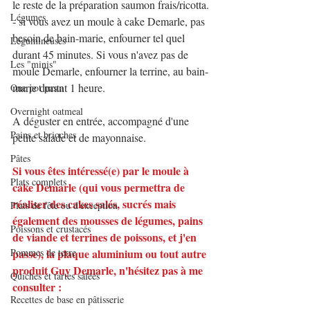
le reste de la préparation saumon frais/ricotta.
Légumes
- si vous avez un moule à cake Demarle, pas 
besoin de bain-marie, enfourner tel quel 
Légumineuses
durant 45 minutes. Si vous n'avez pas de 
Les "minis"
moule Demarle, enfourner la terrine, au bain-
marie durant 1 heure.
One pot pasta
Overnight oatmeal
A déguster en entrée, accompagné d'une 
Pains et brioches
petite salade et de mayonnaise.
Pâtes
Si vous êtes intéressé(e) par le moule à 
Plats complets
cake Demarle (qui vous permettra de 
réaliser des cakes salés, sucrés mais 
Plats de fête ou d'exception
également des mousses de légumes, pains 
Poissons et crustacés
de viande et terrines de poissons, et j'en 
Pommes de terre
passe), la plaque aluminium ou tout autre 
produit Guy Demarle, n'hésitez pas à me 
Quiches et tartes salées
consulter :
Recettes de base en pâtisserie