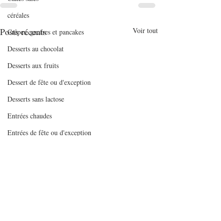
céréales
Posts récents
Voir tout
Crêpes, gaufres et pancakes
Desserts au chocolat
Desserts aux fruits
Dessert de fête ou d'exception
Desserts sans lactose
Entrées chaudes
Entrées de fête ou d'exception
Entrées froides
Entremets
Gaspachos et soupes froides
Gâteaux
Gratins