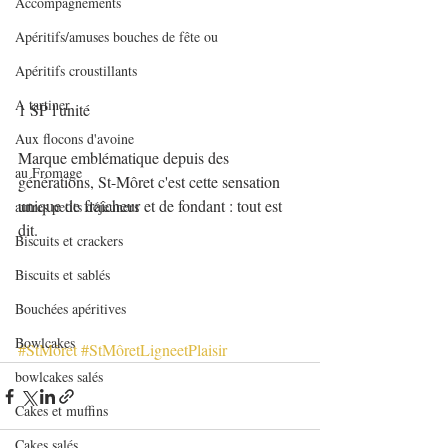
Accompagnements
Apéritifs/amuses bouches de fête ou
Apéritifs croustillants
A tartiner
1 SP l'unité
Aux flocons d'avoine
Marque emblématique depuis des 
au Fromage
générations, St-Môret c'est cette sensation 
unique de fraîcheur et de fondant : tout est 
autres petits déjeuners
dit.
Biscuits et crackers
Biscuits et sablés
Bouchées apéritives
Bowlcakes
#StMôret
#StMôretLigneetPlaisir
bowlcakes salés
Cakes et muffins
Cakes salés