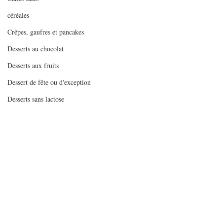
céréales
Crêpes, gaufres et pancakes
Desserts au chocolat
Desserts aux fruits
Dessert de fête ou d'exception
Desserts sans lactose
Entrées chaudes
Entrées de fête ou d'exception
Entrées froides
Entremets
Gaspachos et soupes froides
Commentaires
Gâteaux
Ma wish-list de Noël
Gratins