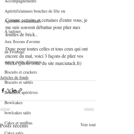
Accompagnements
Apéritifs/amuses bouches de fête ou
Comme certains et certaines d'entre vous, je 
Apéritifs croustillants
me suis souvent débattue pour plier mes 
A tartiner
feuilles de brick..
Aux flocons d'avoine
Donc pour toutes celles et tous ceux qui ont 
au Fromage
encore du mal, voici 3 façons de plier vos 
autres petits déjeuners
bricks (photo issue du site marciatack.fr)
Biscuits et crackers
Articles de fonds
Biscuits et sablés
Bouchées apéritives
Bowlcakes
bowlcakes salés
Cakes et muffins
Posts récents
Voir tout
Cakes salés