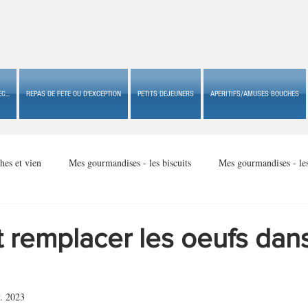
C...
REPAS DE FETE OU D'EXCEPTION
PETITS DEJEUNERS
APERITIFS/AMUSES BOUCHES
hes et vien
Mes gourmandises - les biscuits
Mes gourmandises - le
Mes gourmandises - made in USA
Mes gourmandises - Noël
remplacer les oeufs dan
Accompagnements
Apéritifs/amuses bouches de fête ou
Apéritif
. 2023