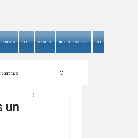
ENTREES
PLATS
DESSERTS
RECETTES D'AILLEURS
Plus
s entremets
s un
s croustillants