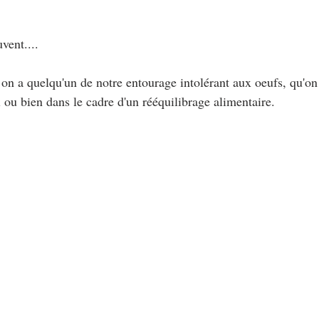
au Fromage
autres petits déjeuners
Biscuits et crackers
vent....
bowlcakes salés
Cakes et muffins
Cakes salés
céréales
n a quelqu'un de notre entourage intolérant aux oeufs, qu'on f
 ou bien dans le cadre d'un rééquilibrage alimentaire.
rts au chocolat
Desserts aux fruits
Dessert de fête ou d'exception
ou d'exception
Entrées froides