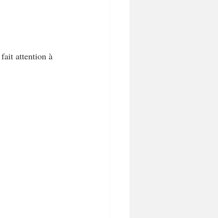
Biscuits et sablés
ait attention à 
Desserts sans lactose