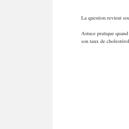
A tartiner
Aux flocons d'avoine
La question revient sou
Bouchées apéritives
Bowlcakes
Astuce pratique quand o
son taux de cholestérol
Crêpes, gaufres et pancakes
Desse
Entrées chaudes
Entrées de fête 