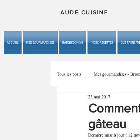
AUDE CUISINE
ACCUEIL
MES GOURMANDISES
BATCHCOOKING
INDEX RECETTES
QUE FAIRE AVE
Tous les posts
Mes gourmandises - Brioc
23 mai 2017
Mes gourmandises - les gâteaux du b
Comment 
gâteau
Mes gourmandises - plaisirs d'enfan
Dernière mise à jour :
12 nov