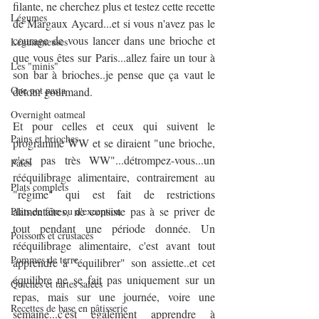
filante, ne cherchez plus et testez cette recette 
Légumes
de Margaux Aycard...et si vous n'avez pas le 
courage de vous lancer dans une brioche et 
Légumineuses
que vous êtes sur Paris...allez faire un tour à 
Les "minis"
son bar à brioches..je pense que ça vaut le 
One pot pasta
détour gourmand.
Overnight oatmeal
Et pour celles et ceux qui suivent le 
Pains et brioches
programme WW et se diraient "une brioche, 
c'est pas très WW"...détrompez-vous...un 
Pâtes
rééquilibrage alimentaire, contrairement au 
Plats complets
"régime" qui est fait de restrictions 
alimentaires, ne consiste pas à se priver de 
Plats de fête ou d'exception
tout pendant une période donnée. Un 
Poissons et crustacés
rééquilibrage alimentaire, c'est avant tout 
Pommes de terre
apprendre à "équilibrer" son assiette..et cet 
équilibre ne se fait pas uniquement sur un 
Quiches et tartes salées
repas, mais sur une journée, voire une 
Recettes de base en pâtisserie
semaine...c'est également apprendre à 