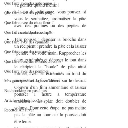
Que faire avec des aubergines ?
va gonfler quand même !
à la fin du pétrissage, vous pouvez, si 
Que faire avec des petits pois ?
vous le souhaitez, aromatiser la pâte 
Que faire avec du chou-fleur ?
avec des pralines ou des pépites de 
chocolat par exemple.
Que faire avec des brocolis ?
1ère pousse : déposer la brioche dans 
Que faire avec des épinards ?
un récipient : prendre la pâte et la laisser 
Que faire avec des tomates ?
"pendre" de votre main. Rapprocher les 
deux extrémités et déposer le tout dans 
Que faire avec des flocons d'avoine
le récipient la "boule" de pâte ainsi 
Que faire avec des pommes
formée, avec les extrémités au fond du 
récipient et la face "lisse" sur le dessus. 
Mes gourmandises - glaces/sorbets
Couvrir d'un film alimentaire et laisser 
Batchcooking en pas à pas
pousser 1 heure à température 
Articles sur batchcooking
ambiante.  La pâte doit doubler de 
volume. Pour cette étape, ne pas mettre 
Recettes Air Fryer
pas la pâte au four car la pousse doit 
être lente.