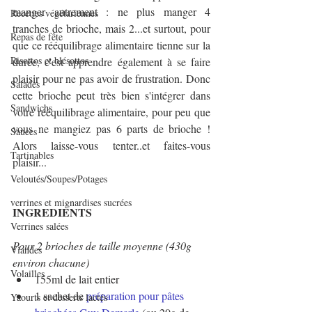
manger autrement : ne plus manger 4 
Recettes végétariennes
tranches de brioche, mais 2...et surtout, pour 
Repas de fête
que ce rééquilibrage alimentaire tienne sur la 
Risottos et blésottos
durée, c'est apprendre également à se faire 
plaisir pour ne pas avoir de frustration. Donc 
Salades
cette brioche peut très bien s'intégrer dans 
Sandwichs
votre rééquilibrage alimentaire, pour peu que 
vous ne mangiez pas 6 parts de brioche ! 
Sauces
Alors laisse-vous tenter..et faites-vous 
Tartinables
plaisir...
Veloutés/Soupes/Potages
verrines et mignardises sucrées
INGREDIENTS
Verrines salées
Pour 2 brioches de taille moyenne (430g 
Viandes
environ chacune)
Volailles
155ml de lait entier
1 sachet de 
préparation pour pâtes 
Yaourts et desserts lactés