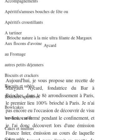
Accompagnements
Apéritifs/amuses bouches de fête ou
Apéritifs croustillants
A tartiner
Brioche nature à la mie ultra filante de Margaux 
Aux flocons d'avoine
Aycard
au Fromage
autres petits déjeuners
Biscuits et crackers
Aujourd'hui, je vous propose une recette de 
Biscuits et sablés
Margaux Aycard, fondatrice du Bar à 
Brioches, dans le 8è arrondissement à Paris, 
Bouchées apéritives
le premier lieu 100% brioché à Paris. Je n'ai 
Bowlcakes
pas encore eu l'occasion de découvrir de visu 
ce lieu, car fermé pendant le confinement, et 
bowlcakes salés
je l'ai donc découvert lors d'une émission 
Cakes et muffins
France Inter, émission au cours de laquelle 
Cakes salés