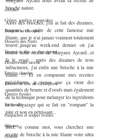
Margaux Aycard nous livrait sa recette de 
brioche nature.
céréales
Crêpes, gaufres et pancakes
Alors des brioches, j'en ai fait des dizaines, 
toujours en quête de cette fameuse mie 
Desserts au chocolat
filante, que je n'ai jamais vraiment totalement 
Desserts aux fruits
trouvé..jusqu'au week-end dernier où j'ai 
Dessert de fête ou d'exception
réalisé cette recette de Margaux Aycard...et 
là le graal : après des dizaines de tests 
Desserts sans lactose
infructueux, j'ai enfin une brioche à la mie 
Entrées chaudes
filante !!! Et en comparant mes recettes 
précédentes, je pense que ça vient des 
Entrées de fête ou d'exception
quantités de beurre et d'oeufs mais également 
Entrées froides
de la technique pour mélanger les ingrédients 
et le dégazage qui se fait en "rompant" la 
Entremets
pâte et non en pétrissant...
Gaspachos et soupes froides
Gâteaux
Bref, si comme moi, vous cherchez une 
recette de brioche à la mie filante voire ultra 
Gratins