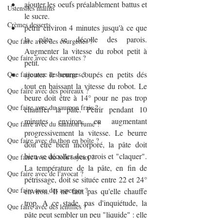
ajouter les oeufs préalablement battus et 
Ustensiles malins
le sucre.
Crèmes desserts
pétrir environ 4 minutes jusqu'à ce que 
la pâte se décolle des parois. 
Que faire avec des courgettes ?
Augmenter la vitesse du robot petit à 
Que faire avec des carottes ?
petit.
ajouter le beurre coupés en petits dés 
Que faire avec des courges ?
tout en baissant la vitesse du robot. Le 
Que faire avec des poireaux ?
beure doit être à 14° pour ne pas trop 
Que faire avec du saumon frais ?
chauffer la pâte. Pétrir pendant 10 
minutes environ, en augmentant 
Que faire avec du saumon fumé ?
progressivement la vitesse. Le beurre 
Que faire avec du thon en boîte ?
doit être bien incorporé, la pâte doit 
bien se décoller des parois et "claquer". 
Que faire avec du tofu soyeux ?
La température de la pâte, en fin de 
Que faire avec de l'avocat ?
pétrissage, doit se située entre 22 et 24° 
Que faire avec des asperges ?
environ. Il ne faut pas qu'elle chauffe 
trop. A ce stade, pas d'inquiétude, la 
Que faire avec des lentilles ?
pâte peut sembler un peu "liquide" : elle 