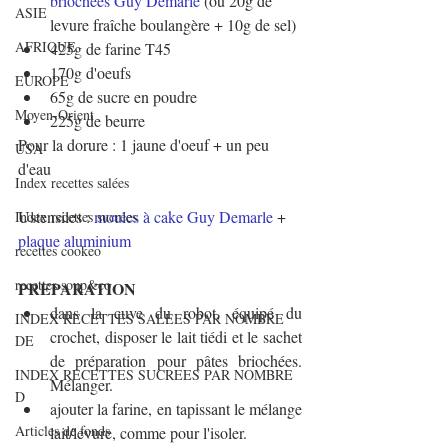
briochées Guy Demarle
 (ou 20g de 
ASIE
levure fraîche boulangère + 10g de sel)
AFRIQUE
425g de farine T45
170g d'oeufs
EUROPE
65g de sucre en poudre
Moyen-Orient
225g de beurre 
Pour la dorure : 1 jaune d'oeuf + un peu 
USA
d'eau
Index recettes salées
Ustensiles : 
moules à cake Guy Demarle
 + 
Index recettes sucrées
plaque aluminium
recettes cookeo
recettes soup&co
PREPARATION
dans la cuve du robot, équipé du 
INDEX RECETTES SALEES PAR NOMBRE
crochet, disposer le lait tiédi et le sachet 
DE
de préparation pour pâtes briochées. 
INDEX RECETTES SUCREES PAR NOMBRE
Mélanger.
D
ajouter la farine, en tapissant le mélange 
Articles de fonds
lait/levure, comme pour l'isoler.