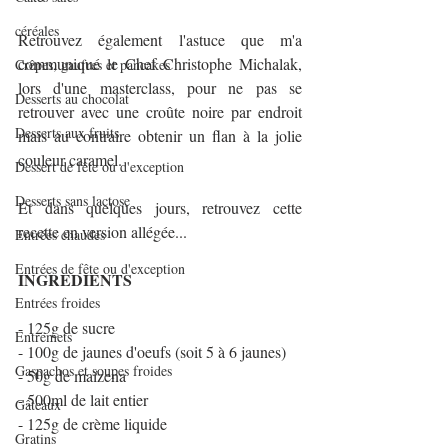
céréales
Retrouvez également l'astuce que m'a 
communiqué le Chef Christophe Michalak, 
Crêpes, gaufres et pancakes
lors d'une masterclass, pour ne pas se 
Desserts au chocolat
retrouver avec une croûte noire par endroit 
Desserts aux fruits
mais au contraire obtenir un flan à la jolie 
couleur caramel.
Dessert de fête ou d'exception
Desserts sans lactose
Et dans quelques jours, retrouvez cette 
recette en version allégée...
Entrées chaudes
Entrées de fête ou d'exception
INGREDIENTS
Entrées froides
- 125g de sucre 
Entremets
- 100g de jaunes d'oeufs (soit 5 à 6 jaunes)
Gaspachos et soupes froides
- 50g de maïzena
- 500ml de lait entier
Gâteaux
- 125g de crème liquide
Gratins