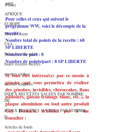
ASIE
Plon)
AFRIQUE
Pour celles et ceux qui suivent le 
EUROPE
programme WW, voici le décompte de la 
recette :
Moyen-Orient
Nombre total de points de la recette : 68 
USA
SP LIBERTE
Nombre de part : 8
Index recettes salées
Nombre de points/part : 8 SP LIBERTE
Index recettes sucrées
recettes cookeo
Si vous êtes intéressé(e) par ce moule à 
génoise (qui vous permettra de réaliser 
recettes soup&co
des génoises, invisibles, cheesecakes, flans 
INDEX RECETTES SALEES PAR NOMBRE
pâtissiers, gâteau fromage blanc, etc..), la 
DE
plaque aluminium ou tout autre produit 
Guy Demarle, n'hésitez pas à me 
INDEX RECETTES SUCREES PAR NOMBRE
D
consulter :
Articles de fonds
- par mail : aude.demarle@gmail.com