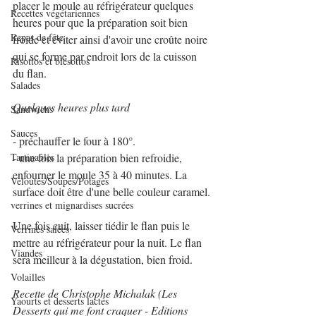
placer le moule au réfrigérateur quelques 
Recettes végétariennes
heures pour que la préparation soit bien 
Repas de fête
froide et éviter ainsi d'avoir une croûte noire 
qui se forme par endroit lors de la cuisson 
Risottos et blésottos
du flan.
Salades
Quelques heures plus tard
Sandwichs
Sauces
- préchauffer le four à 180°.
Tartinables
- une fois la préparation bien refroidie, 
enfourner le moule 35 à 40 minutes. La 
Veloutés/Soupes/Potages
surface doit être d'une belle couleur caramel.
verrines et mignardises sucrées
Une fois cuit, laisser tiédir le flan puis le 
Verrines salées
mettre au réfrigérateur pour la nuit. Le flan 
Viandes
sera meilleur à la dégustation, bien froid.
Volailles
Recette de Christophe Michalak (Les 
Yaourts et desserts lactés
Desserts qui me font craquer - Editions 