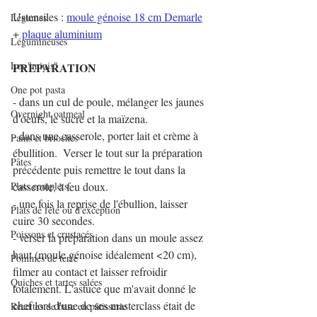
Ustensiles : 
moule génoise 18 cm Demarle
Légumes
+ 
plaque aluminium
Légumineuses
Les "minis"
PREPARATION
One pot pasta
- dans un cul de poule, mélanger les jaunes 
Overnight oatmeal
d'oeufs, le sucre et la maïzena.
- dans une casserole, porter lait et crème à 
Pains et brioches
ébullition.  Verser le tout sur la préparation 
Pâtes
précédente puis remettre le tout dans la 
Plats complets
casserole, à feu doux.
- une fois la reprise de l'ébullion, laisser 
Plats de fête ou d'exception
cuire 30 secondes.
Poissons et crustacés
- verser la préparation dans un moule assez 
haut (moule génoise idéalement <20 cm), 
Pommes de terre
filmer au contact et laisser refroidir 
Quiches et tartes salées
totalement. L'astuce que m'avait donné le 
chef lors d'une de ses masterclass était de 
Recettes de base en pâtisserie