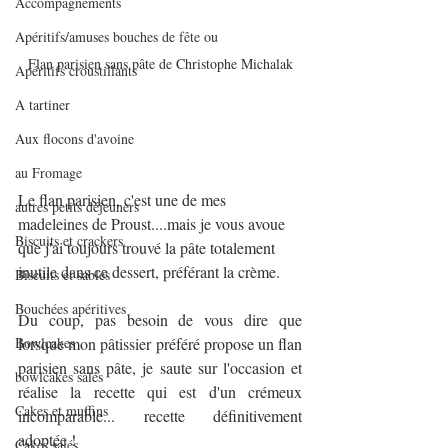
Accompagnements
Apéritifs/amuses bouches de fête ou
Flan parisien sans pâte de Christophe Michalak
Apéritifs croustillants
A tartiner
Aux flocons d'avoine
au Fromage
Le flan parisien, c'est une de mes 
autres petits déjeuners
madeleines de Proust....mais je vous avoue 
Biscuits et crackers
que j'ai toujours trouvé la pâte totalement 
inutile dans ce dessert, préférant la crème.
Biscuits et sablés
Bouchées apéritives
Du coup, pas besoin de vous dire que 
Bowlcakes
lorsque mon pâtissier préféré propose un flan 
parisien sans pâte, je saute sur l'occasion et 
bowlcakes salés
réalise la recette qui est d'un crémeux 
Cakes et muffins
incomparable... recette définitivement 
adoptée !
Cakes salés