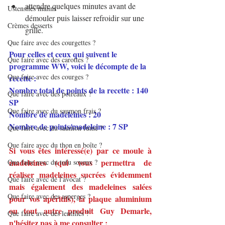
attendre quelques minutes avant de 
Ustensiles malins
démouler puis laisser refroidir sur une 
Crèmes desserts
grille.
Que faire avec des courgettes ?
Pour celles et ceux qui suivent le 
Que faire avec des carottes ?
programme WW, voici le décompte de la 
Que faire avec des courges ?
recette :
Nombre total de points de la recette : 140 
Que faire avec des poireaux ?
SP
Que faire avec du saumon frais ?
Nombre de madeleines : 20
Nombre de points/madeleine : 7 SP
Que faire avec du saumon fumé ?
Que faire avec du thon en boîte ?
Si vous êtes intéressé(e) par ce moule à 
madeleines (qui vous permettra de 
Que faire avec du tofu soyeux ?
réaliser madeleines sucrées évidemment 
Que faire avec de l'avocat ?
mais également des madeleines salées 
Que faire avec des asperges ?
pour vos apéritifs), la plaque aluminium 
ou tout autre produit Guy Demarle, 
Que faire avec des lentilles ?
n'hésitez pas à me consulter :