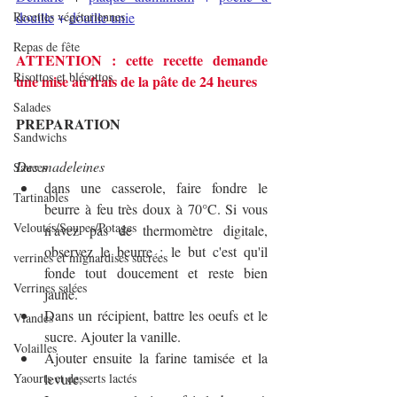
Recettes végétariennes
douille
 + 
douille unie
Repas de fête
ATTENTION : cette recette demande 
Risottos et blésottos
une mise au frais de la pâte de 24 heures
Salades
PREPARATION
Sandwichs
Des madeleines
Sauces
dans une casserole, faire fondre le 
Tartinables
beurre à feu très doux à 70°C. Si vous 
Veloutés/Soupes/Potages
n'avez pas de thermomètre digitale, 
observez le beurre : le but c'est qu'il 
verrines et mignardises sucrées
fonde tout doucement et reste bien 
Verrines salées
jaune.
Dans un récipient, battre les oeufs et le 
Viandes
sucre. Ajouter la vanille.
Volailles
Ajouter ensuite la farine tamisée et la 
Yaourts et desserts lactés
levure.