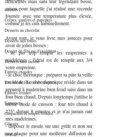
délicieuses mais sans leur légendaire bosse, 
raison pour laquelle j'ai réalisé une seconde 
céréales
fournée avec une température plus élevée, 
Crêpes, gaufres et pancakes
comme je les cuis habituellement.
Desserts au chocolat
Avant tout, je vous livre mes astuces pour 
Desserts aux fruits
avoir de jolies bosses :
Dessert de fête ou d'exception
- ne pas trop remplir les empreintes à 
madeleines : l'idéal est de remplir aux 3/4 
Desserts sans lactose
votre empreinte.
Entrées chaudes
- le choc thermique : préparer sa pâte la veille 
est idéale. Le choc thermique réside dans un 
Entrées de fête ou d'exception
appareil à madeleine bien froid saisi dans un 
Entrées froides
four bien chaud. Depuis longtemps j'utilise le 
Entremets
même mode de cuisson : four très chaud à 
225° durant 8 minutes et je n'ai jamais raté 
Gaspachos et soupes froides
mes madeleines.
Gâteaux
- disposer le moule sur une grille et non sur 
une plaque pour une meilleure diffusion de 
Gratins