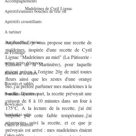
Accompagnements
Madeleines de Cyril Lignac
Apéritifs/amuses bouches de fête ou
Apéritifs croustillants
A tartiner
Aux flocons d'avoine
Aujourd'hui, je vous propose une recette de 
maldeines, inspirée d'une recette de Cyril 
au Fromage
Lignac "Madeleines au miel" (La Pâtisserie - 
autres petits déjeuners
Editions de la Martinière), pour laquelle 
étaient prévus à l'origine 20g de miel toutes 
Biscuits et crackers
fleurs ainsi que les zestes d'une orange 
Biscuits et sablés
bio..j'ai préféré parfumer mes madeleines à la 
vanille. D'autre part, la recette prévoyait une 
Bouchées apéritives
cuisson de 8 à 10 minutes dans un four à 
Bowlcakes
175°C. A la lecture de la recette, j'ai été 
bowlcakes salés
surprise par cette faible température..j'ai 
néanmoins suivi la recette, et ce que je 
Cakes et muffins
prévoyais est arrivé : mes madeleines étaient 
Cakes salés