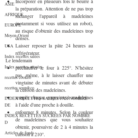
Incorporer en plusieurs fois le beurre à 
ASIE
la préparation. Attention de ne pas trop 
AFRIQUE
mélanger l'appareil à madeleines 
(notamment si vous utilisez un robot), 
EUROPE
au risque d'obtenir des madeleines trop 
Moyen-Orient
denses.
Laisser reposer la pâte 24 heures au 
USA
réfrigérateur.
Index recettes salées
Le lendemain
Index recettes sucrées
préchauffer le four à 225°. N'hésitez 
pas, même, à le laisser chauffer une 
recettes cookeo
vingtaine de minutes avant de débuter 
recettes soup&co
la cuisson des madeleines.
remplir chaque empreinte à madeleines 
INDEX RECETTES SALEES PAR NOMBRE
à l'aide d'une proche à douille.
DE
enfourner 8 minutes. Selon la couleur 
INDEX RECETTES SUCREES PAR NOMBRE
de madeleines que vous souhaitez 
D
obtenir, poursuivre de 2 à 4 minutes la 
Articles de fonds
cuisson à 210°.