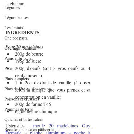
la chaleur.
Légumes
Légumineuses
Les "minis"
INGREDIENTS
One pot pasta
Pour 20 madeleines
Overnight oatmeal
200g de beurre 
Pains et brioches
195g de sucre
200g d'oeufs (soit 3 gros oeufs ou 4 
Pâtes
oeufs moyens)
Plats complets
1 à 2cc d'extrait de vanille (à doser 
Plats de fête ou d'exception
selon la marque que vous prenez et sa 
concentration en vanille)
Poissons et crustacés
200g de farine T45
Pommes de terre
6g de levure chimique
Quiches et tartes salées
Ustensiles : 
moule 20 madeleines Guy 
Recettes de base en pâtisserie
Demarle
 + 
plaque aluminium
 + 
poche à 