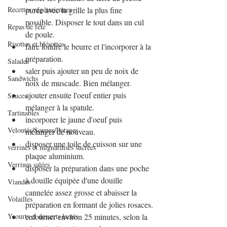
Recettes végétariennes
purée avec la grille la plus fine 
possible. Disposer le tout dans un cul 
Repas de fête
de poule.
Risottos et blésottos
faire fondre le beurre et l'incorporer à la 
préparation. 
Salades
saler puis ajouter un peu de noix de 
Sandwichs
noix de muscade. Bien mélanger.
ajouter ensuite l'oeuf entier puis 
Sauces
mélanger à la spatule.
Tartinables
incorporer le jaune d'oeuf puis 
Veloutés/Soupes/Potages
mélanger de nouveau.
disposer une toile de cuisson sur une 
verrines et mignardises sucrées
plaque aluminium.
Verrines salées
disposer la préparation dans une poche 
à douille équipée d'une douille 
Viandes
cannelée assez grosse et abaisser la 
Volailles
préparation en formant de jolies rosaces.
Yaourts et desserts lactés
enfourner environ 25 minutes, selon la 