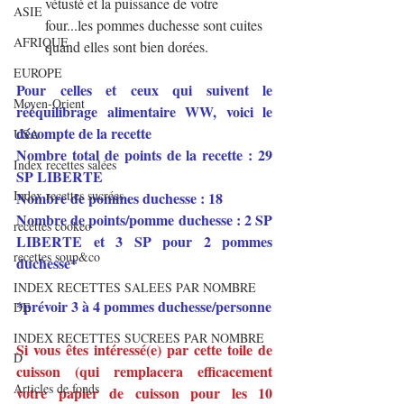
vétusté et la puissance de votre 
ASIE
four...les pommes duchesse sont cuites 
AFRIQUE
quand elles sont bien dorées.
EUROPE
Pour celles et ceux qui suivent le 
Moyen-Orient
rééquilibrage alimentaire WW, voici le 
décompte de la recette
USA
Nombre total de points de la recette : 29 
Index recettes salées
SP LIBERTE
Index recettes sucrées
Nombre de pommes duchesse : 18 
Nombre de points/pomme duchesse : 2 SP 
recettes cookeo
LIBERTE et 3 SP pour 2 pommes 
recettes soup&co
duchesse*
INDEX RECETTES SALEES PAR NOMBRE
*prévoir 3 à 4 pommes duchesse/personne
DE
INDEX RECETTES SUCREES PAR NOMBRE
Si vous êtes intéressé(e) par cette toile de 
D
cuisson (qui remplacera efficacement 
Articles de fonds
votre papier de cuisson pour les 10 