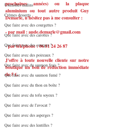
prochaines années) ou la plaque 
Ustensiles malins
aluminium ou tout autre produit Guy 
Crèmes desserts
Demarle, n'hésitez pas à me consulter :
Que faire avec des courgettes ?
- par mail : aude.demarle@gmail.com
Que faire avec des carottes ?
Que faire avec des courges ?
- par téléphone : 06 81 24 26 87
Que faire avec des poireaux ?
J'offre à toute nouvelle cliente sur notre 
Que faire avec du saumon frais ?
boutique un bon de réduction immédiate 
de 5 €.
Que faire avec du saumon fumé ?
Que faire avec du thon en boîte ?
Que faire avec du tofu soyeux ?
Que faire avec de l'avocat ?
Que faire avec des asperges ?
Que faire avec des lentilles ?