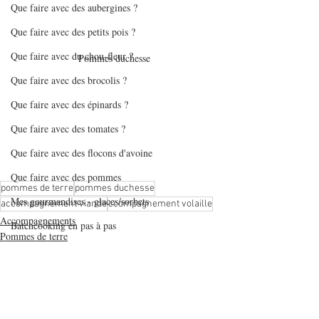
Que faire avec des aubergines ?
Que faire avec des petits pois ?
Que faire avec du chou-fleur ?
Pommes duchesse
Que faire avec des brocolis ?
Que faire avec des épinards ?
Que faire avec des tomates ?
Que faire avec des flocons d'avoine
Que faire avec des pommes
pommes de terre
pommes duchesse
Mes gourmandises - glaces/sorbets
accompagnement viande
ccompagnement volaille
Accompagnements
Batchcooking en pas à pas
Pommes de terre
Articles sur batchcooking
Recettes végétariennes
Recettes Air Fryer