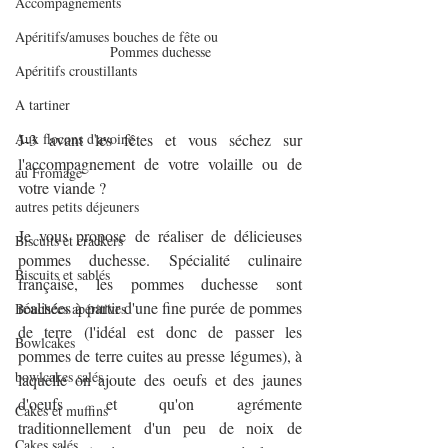
Accompagnements
Apéritifs/amuses bouches de fête ou
Pommes duchesse
Apéritifs croustillants
A tartiner
Aux flocons d'avoine
J-3 avant les fêtes et vous séchez sur 
l'accompagnement de votre volaille ou de 
au Fromage
votre viande ? 
autres petits déjeuners
Je vous propose de réaliser de délicieuses 
Biscuits et crackers
pommes duchesse. Spécialité culinaire 
Biscuits et sablés
française, les pommes duchesse sont 
réalisées à partir d'une fine purée de pommes 
Bouchées apéritives
de terre (l'idéal est donc de passer les 
Bowlcakes
pommes de terre cuites au presse légumes), à 
bowlcakes salés
laquelle on ajoute des oeufs et des jaunes 
d'oeufs et qu'on agrémente 
Cakes et muffins
traditionnellement d'un peu de noix de 
Cakes salés