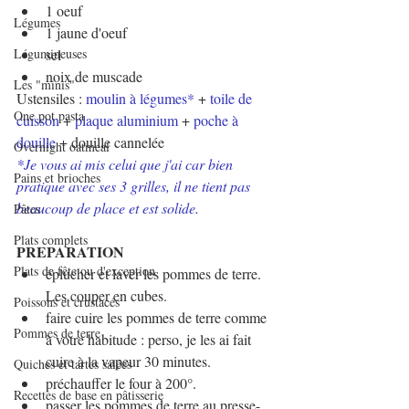
1 oeuf
Légumes
1 jaune d'oeuf
Légumineuses
sel 
noix de muscade
Les "minis"
Ustensiles : 
moulin à légumes
* 
+ 
toile de 
One pot pasta
cuisson
 + 
plaque aluminium
 + 
poche à 
douille
 + douille cannelée
Overnight oatmeal
*Je vous ai mis celui que j'ai car bien 
Pains et brioches
pratique avec ses 3 grilles, il ne tient pas 
beaucoup de place et est solide.
Pâtes
Plats complets
PREPARATION
Plats de fête ou d'exception
éplucher et laver les pommes de terre. 
Les couper en cubes.
Poissons et crustacés
faire cuire les pommes de terre comme 
Pommes de terre
à votre habitude : perso, je les ai fait 
cuire à la vapeur 30 minutes.
Quiches et tartes salées
préchauffer le four à 200°.
Recettes de base en pâtisserie
passer les pommes de terre au presse-