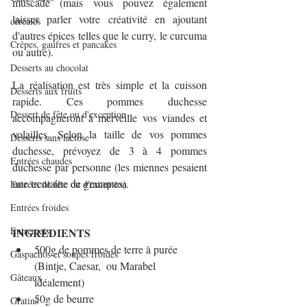
muscade (mais vous pouvez également 
laisser parler votre créativité en ajoutant 
céréales
d'autres épices telles que le curry, le curcuma 
Crêpes, gaufres et pancakes
ou autre).
Desserts au chocolat
La réalisation est très simple et la cuisson 
Desserts aux fruits
rapide. Ces pommes duchesse 
Dessert de fête ou d'exception
accompagneront à merveille vos viandes et 
volailles. Selon la taille de vos pommes 
Desserts sans lactose
duchesse, prévoyez de 3 à 4 pommes 
Entrées chaudes
duchesse par personne (les miennes pesaient 
une trentaine de grammes).
Entrées de fête ou d'exception
Entrées froides
Entremets
INGREDIENTS
500g de pommes de terre à purée 
Gaspachos et soupes froides
(Bintje, Caesar,  ou Marabel 
Gâteaux
idéalement)
50g de beurre
Gratins